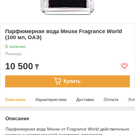
Парфюмерная вода Meuse Fragrance World
(100 мл, ОАЭ)
В наличии
Розница
10 500
₸
Купить
Описание
Характеристики
Доставка
Оплата
Усл
Описание
Парфюмерная вода Meuse от Fragrance World действительно
создана с учетом женской аудитории, предлагая