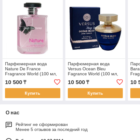
Парфюмерная вода
Парфюмерная вода
Пар
Nature De France
Versus Ocean Bleu
Bara
Fragrance World (100 мл,
Fagrance World (100 мл,
Frag
ОАЭ)
ОАЭ)
ОАЭ)
10 500
10 500
10 
₸
₸
Roug
Купить
Купить
О нас
Рейтинг не сформирован
Менее 5 отзывов за последний год