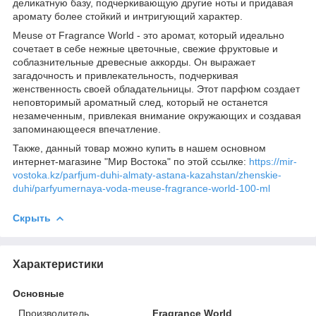
деликатную базу, подчеркивающую другие ноты и придавая
аромату более стойкий и интригующий характер.
Meuse от Fragrance World - это аромат, который идеально
сочетает в себе нежные цветочные, свежие фруктовые и
соблазнительные древесные аккорды. Он выражает
загадочность и привлекательность, подчеркивая
женственность своей обладательницы. Этот парфюм создает
неповторимый ароматный след, который не останется
незамеченным, привлекая внимание окружающих и создавая
запоминающееся впечатление.
Также, данный товар можно купить в нашем основном
интернет-магазине "Мир Востока" по этой ссылке:
https://mir-
vostoka.kz/parfjum-duhi-almaty-astana-kazahstan/zhenskie-
duhi/parfyumernaya-voda-meuse-fragrance-world-100-ml
Скрыть
Характеристики
Основные
Производитель
Fragrance World