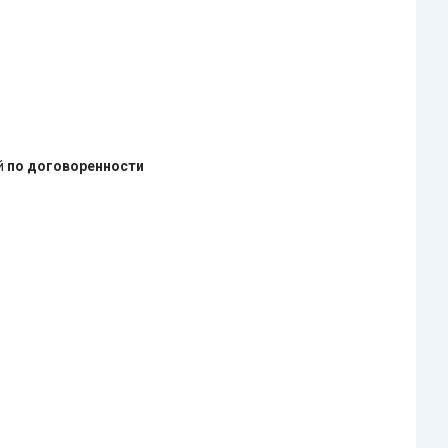
ей
по договоренности