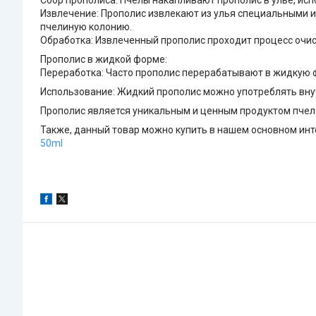
Сбор прополиса: Пчелы накапливают прополис в улье, исп
Извлечение: Прополис извлекают из улья специальными и
пчелиную колонию.
Обработка: Извлеченный прополис проходит процесс очис
Прополис в жидкой форме:
Переработка: Часто прополис перерабатывают в жидкую ф
Использование: Жидкий прополис можно употреблять внутр
Прополис является уникальным и ценным продуктом пчел
Также, данный товар можно купить в нашем основном инте
50ml