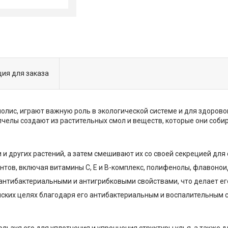
ия для заказа
полис, играют важную роль в экологической системе и для здорово
елы создают из растительных смол и веществ, которые они собир
 и других растений, а затем смешивают их со своей секрецией для
тов, включая витамины C, E и B-комплекс, полифенолы, флавоноид
антибактериальными и антигрибковыми свойствами, что делает е
ких целях благодаря его антибактериальным и воспалительным св