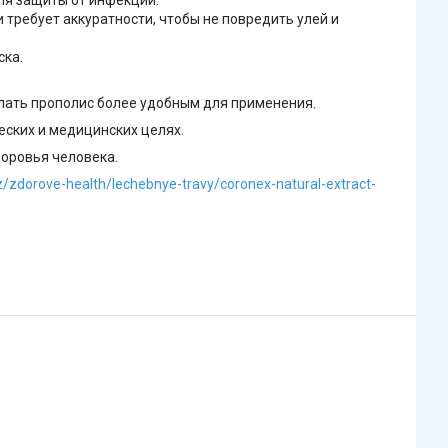
для защиты от инфекций.
требует аккуратности, чтобы не повредить улей и
ска.
елать прополис более удобным для применения.
еских и медицинских целях.
оровья человека.
kz/zdorove-health/lechebnye-travy/coronex-natural-extract-