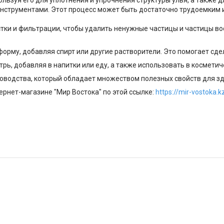
ользуя его для уплотнения и упрочнения структуры улья, а также 
нструментами. Этот процесс может быть достаточно трудоемким и 
тки и фильтрации, чтобы удалить ненужные частицы и частицы во
орму, добавляя спирт или другие растворители. Это помогает сд
ь, добавляя в напитки или еду, а также использовать в косметич
оводства, который обладает множеством полезных свойств для зд
рнет-магазине "Мир Востока" по этой ссылке:
https://mir-vostoka.