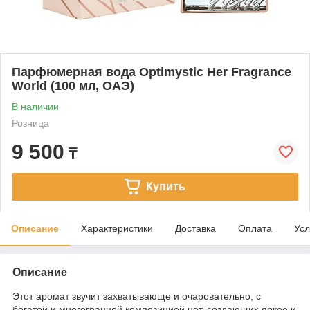
Парфюмерная вода Optimystic Her Fragrance
World (100 мл, ОАЭ)
В наличии
Розница
9 500
₸
Купить
Описание
Характеристики
Доставка
Оплата
Усл
Описание
Этот аромат звучит захватывающе и очаровательно, с
богатой и многогранной композицией нот, создающих яркое и