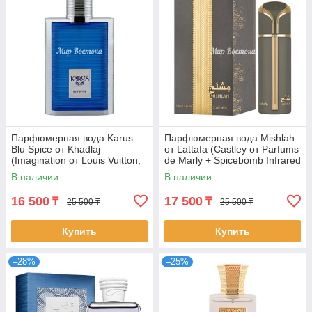
Парфюмерная вода Karus
Парфюмерная вода Mishlah
Blu Spice от Khadlaj
от Lattafa (Castley от Parfums
(Imagination от Louis Vuitton,
de Marly + Spicebomb Infrared
100 мл)
от Viktor&Rolf, 100 мл)
В наличии
В наличии
16 500
17 500
₸
₸
25 500 ₸
25 500 ₸
Купить
Купить
–28%
–25%