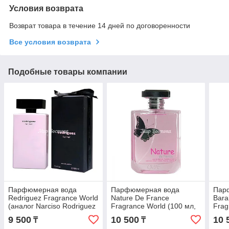
Условия возврата
Возврат товара в течение 14 дней по договоренности
Все условия возврата
Подобные товары компании
Парфюмерная вода
Парфюмерная вода
Пар
Redriguez Fragrance World
Nature De France
Bara
(аналог Narciso Rodriguez
Fragrance World (100 мл,
Frag
For Her, 100 мл, ОАЭ)
ОАЭ)
ОАЭ)
9 500
10 500
10 
₸
₸
Roug