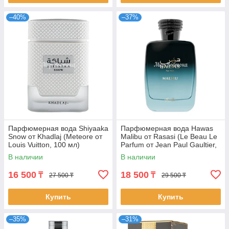
–40%
–37%
Парфюмерная вода Shiyaaka
Парфюмерная вода Hawas
Snow от Khadlaj (Meteore от
Malibu от Rasasi (Le Beau Le
Louis Vuitton, 100 мл)
Parfum от Jean Paul Gaultier,
100 мл)
В наличии
В наличии
16 500
18 500
₸
₸
27 500 ₸
29 500 ₸
Купить
Купить
–35%
–31%