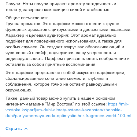
Пачули: Ноты пачули придают аромату загадочность и
теплоту, завершая композицию силой и стойкостью.
Общие впечатления:
Группа ароматов: Этот парфюм можно отнести к группе
фужерных ароматов с цитрусовыми и древесными нюансами.
Характер и целевая аудитория: Этот аромат идеально
подойдет для повседневного использования, а также для
особых случаев. Он создает вокруг вас обволакивающий и
чувственный шлейф, подчеркивая вашу уверенность и
индивидуальность. Парфюм призван пленить воображение и
оставлять за собой приятные воспоминания.
Этот парфюм представляет собой искусство парфюмерии,
сбалансированное сочетание свежести, глубины и
соблазнения, которое точно не оставит равнодушными
окружающих.
Также, данный товар можно купить в нашем основном
интернет-магазине "Мир Востока" по этой ссылке:
https://mir-
vostoka.kz/parfjum-duhi-almaty-astana-kazahstan/zhenskie-
duhi/parfyumernaya-voda-optimystic-her-fragrance-world-100-ml
Скрыть