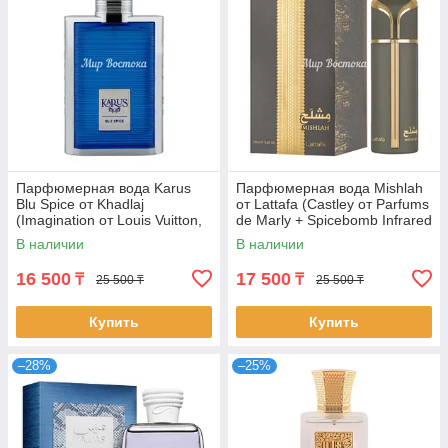
Парфюмерная вода Karus
Парфюмерная вода Mishlah
Blu Spice от Khadlaj
от Lattafa (Castley от Parfums
(Imagination от Louis Vuitton,
de Marly + Spicebomb Infrared
100 мл)
от Viktor&Rolf, 100 мл)
В наличии
В наличии
16 500
17 500
₸
₸
25 500 ₸
25 500 ₸
Купить
Купить
–28%
–25%