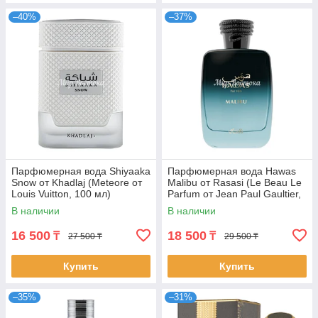
–40%
–37%
Парфюмерная вода Shiyaaka
Парфюмерная вода Hawas
Snow от Khadlaj (Meteore от
Malibu от Rasasi (Le Beau Le
Louis Vuitton, 100 мл)
Parfum от Jean Paul Gaultier,
100 мл)
В наличии
В наличии
16 500
18 500
₸
₸
27 500 ₸
29 500 ₸
Купить
Купить
–35%
–31%