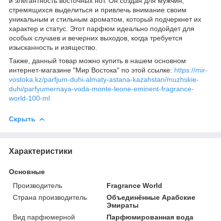
и элегантность восточных нот. Он создан для мужчин,
стремящихся выделиться и привлечь внимание своим
уникальным и стильным ароматом, который подчеркнет их
характер и статус. Этот парфюм идеально подойдет для
особых случаев и вечерних выходов, когда требуется
изысканность и изящество.
Также, данный товар можно купить в нашем основном
интернет-магазине "Мир Востока" по этой ссылке:
https://mir-
vostoka.kz/parfjum-duhi-almaty-astana-kazahstan/muzhskie-
duhi/parfyumernaya-voda-monte-leone-eminent-fragrance-
world-100-ml
Скрыть
Характеристики
Основные
Производитель
Fragrance World
Страна производитель
Объединённые Арабские
Эмираты
Вид парфюмерной
Парфюмированная вода