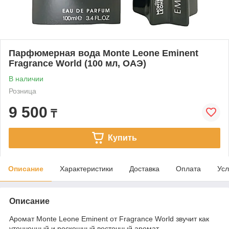
Парфюмерная вода Monte Leone Eminent
Fragrance World (100 мл, ОАЭ)
В наличии
Розница
9 500
₸
Купить
Описание
Характеристики
Доставка
Оплата
Усл
Описание
Аромат Monte Leone Eminent от Fragrance World звучит как
утонченный и роскошный восточный аромат,