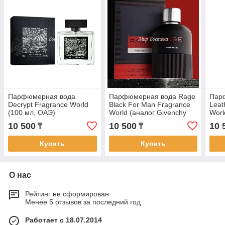
Парфюмерная вода
Парфюмерная вода Rage
Пар
Decrypt Fragrance World
Black For Man Fragrance
Leat
(100 мл, ОАЭ)
World (аналог Givenchy
Worl
Gentleman, 100 мл, ОАЭ)
10 500
10 500
10 
₸
₸
Купить
Купить
О нас
Рейтинг не сформирован
Менее 5 отзывов за последний год
Работает с 18.07.2014