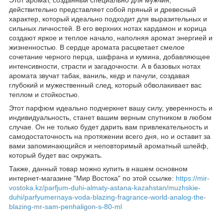
действительно представляет собой пряный и древесный
характер, который идеально подходит для выразительных и
сильных личностей. В его верхних нотах кардамон и корица
создают яркое и теплое начало, наполняя аромат энергией и
жизненностью. В сердце аромата расцветает смелое
сочетание черного перца, шафрана и кумина, добавляющее
интенсивности, страсти и загадочности. А в базовых нотах
аромата звучат табак, ваниль, кедр и пачули, создавая
глубокий и мужественный след, который обволакивает вас
теплом и стойкостью.
Этот парфюм идеально подчеркнет вашу силу, уверенность и
индивидуальность, станет вашим верным спутником в любом
случае. Он не только будет дарить вам привлекательность и
самодостаточность на протяжении всего дня, но и оставит за
вами запоминающийся и неповторимый ароматный шлейф,
который будет вас окружать.
Также, данный товар можно купить в нашем основном
интернет-магазине "Мир Востока" по этой ссылке:
https://mir-
vostoka.kz/parfjum-duhi-almaty-astana-kazahstan/muzhskie-
duhi/parfyumernaya-voda-blazing-fragrance-world-analog-the-
blazing-mr-sam-penhaligon-s-80-ml