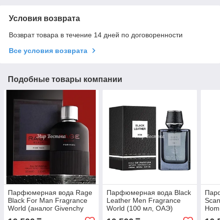
Условия возврата
Возврат товара в течение 14 дней по договоренности
Все условия возврата
Подобные товары компании
Парфюмерная вода Rage
Парфюмерная вода Black
Пар
Black For Man Fragrance
Leather Men Fragrance
Scan
World (аналог Givenchy
World (100 мл, ОАЭ)
Homm
Gentleman, 100 мл, ОАЭ)
(100