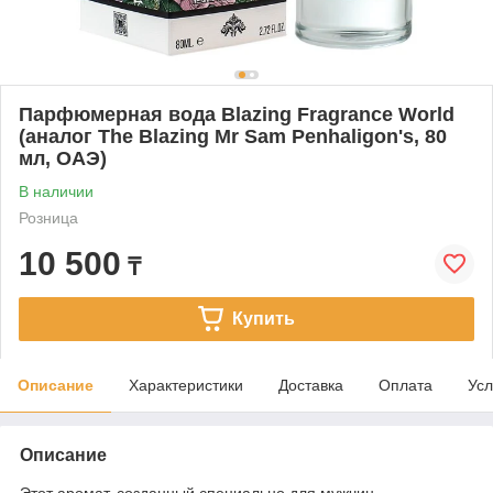
Парфюмерная вода Blazing Fragrance World
(аналог The Blazing Mr Sam Penhaligon's, 80
мл, ОАЭ)
В наличии
Розница
10 500
₸
Купить
Описание
Характеристики
Доставка
Оплата
Усл
Описание
Этот аромат, созданный специально для мужчин,