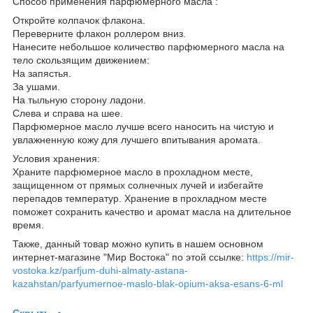
Способ применения парфюмерного масла :
Откройте колпачок флакона.
Переверните флакон роллером вниз.
Нанесите небольшое количество парфюмерного масла на
тело скользящим движением:
На запястья.
За ушами.
На тыльную сторону ладони.
Слева и справа на шее.
Парфюмерное масло лучше всего наносить на чистую и
увлажненную кожу для лучшего впитывания аромата.
Условия хранения:
Храните парфюмерное масло в прохладном месте,
защищенном от прямых солнечных лучей и избегайте
перепадов температур. Хранение в прохладном месте
поможет сохранить качество и аромат масла на длительное
время.
Также, данный товар можно купить в нашем основном
интернет-магазине "Мир Востока" по этой ссылке:
https://mir-
vostoka.kz/parfjum-duhi-almaty-astana-
kazahstan/parfyumernoe-maslo-blak-opium-aksa-esans-6-ml
Скрыть