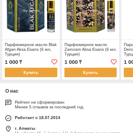
Парфюмерное масло Blak
Парфюмерное масло
Пар
Afgan Aksa Esans (6 мл,
Zamzam Aksa Esans (6 мл,
Deni
Турция)
Турция)
Турц
1 000
1 000
1 0
₸
₸
Купить
Купить
О нас
Рейтинг не сформирован
Менее 5 отзывов за последний год
Работает с 18.07.2014
г. Алматы