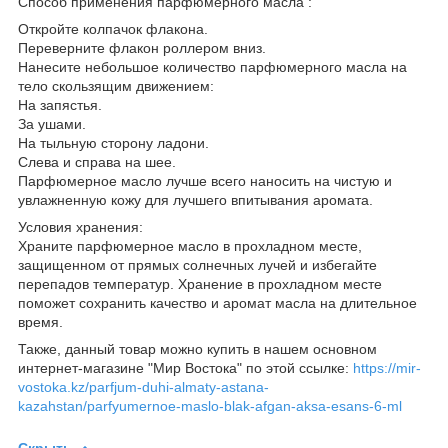
Способ применения парфюмерного масла :
Откройте колпачок флакона.
Переверните флакон роллером вниз.
Нанесите небольшое количество парфюмерного масла на
тело скользящим движением:
На запястья.
За ушами.
На тыльную сторону ладони.
Слева и справа на шее.
Парфюмерное масло лучше всего наносить на чистую и
увлажненную кожу для лучшего впитывания аромата.
Условия хранения:
Храните парфюмерное масло в прохладном месте,
защищенном от прямых солнечных лучей и избегайте
перепадов температур. Хранение в прохладном месте
поможет сохранить качество и аромат масла на длительное
время.
Также, данный товар можно купить в нашем основном
интернет-магазине "Мир Востока" по этой ссылке:
https://mir-
vostoka.kz/parfjum-duhi-almaty-astana-
kazahstan/parfyumernoe-maslo-blak-afgan-aksa-esans-6-ml
Скрыть