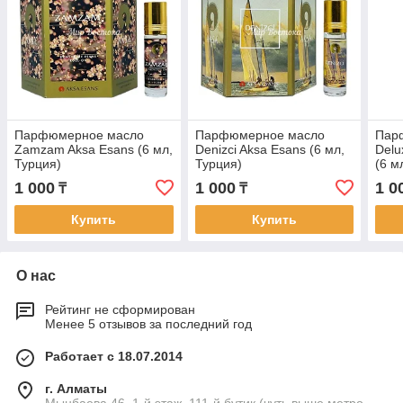
Парфюмерное масло
Парфюмерное масло
Пар
Zamzam Aksa Esans (6 мл,
Denizci Aksa Esans (6 мл,
Delu
Турция)
Турция)
(6 м
1 000
1 000
1 0
₸
₸
Купить
Купить
О нас
Рейтинг не сформирован
Менее 5 отзывов за последний год
Работает с 18.07.2014
г. Алматы