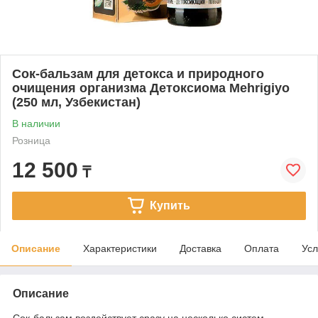
Сок-бальзам для детокса и природного
очищения организма Детоксиома Mehrigiyo
(250 мл, Узбекистан)
В наличии
Розница
12 500
₸
Купить
Описание
Характеристики
Доставка
Оплата
Усл
Описание
Сок-бальзам воздействует сразу на несколько систем