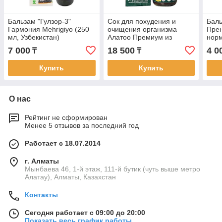
Бальзам "Гулзор-3"
Сок для похудения и
Баль
Гармония Mehrigiyo (250
очищения организма
Прен
мл, Узбекистан)
Алатоо Премиум из
норм
отборного горького арбуза
бере
7 000
18 500
4 0
₸
₸
и папайи Doctor Ali Alatoo
(200
Купить
Купить
О нас
Рейтинг не сформирован
Менее 5 отзывов за последний год
Работает с 18.07.2014
г. Алматы
Мынбаева 46, 1-й этаж, 111-й бутик (чуть выше метро
Алатау), Алматы, Казахстан
Контакты
Сегодня работает с 09:00 до 20:00
Показать весь график работы