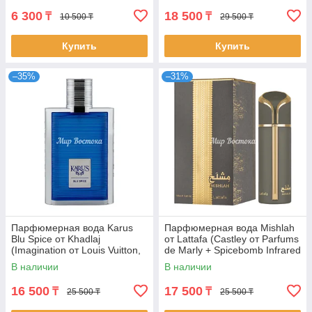
6 300
18 500
₸
₸
10 500 ₸
29 500 ₸
Купить
Купить
–35%
–31%
Парфюмерная вода Karus
Парфюмерная вода Mishlah
Blu Spice от Khadlaj
от Lattafa (Castley от Parfums
(Imagination от Louis Vuitton,
de Marly + Spicebomb Infrared
100 мл)
от Viktor&Rolf, 100 мл)
В наличии
В наличии
16 500
17 500
₸
₸
25 500 ₸
25 500 ₸