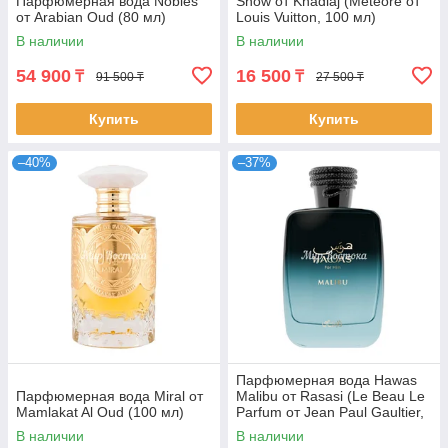
Парфюмерная вода Nobles
Snow от Khadlaj (Meteore от
от Arabian Oud (80 мл)
Louis Vuitton, 100 мл)
В наличии
В наличии
54 900
16 500
₸
₸
91 500 ₸
27 500 ₸
Купить
Купить
–40%
–37%
Парфюмерная вода Hawas
Парфюмерная вода Miral от
Malibu от Rasasi (Le Beau Le
Mamlakat Al Oud (100 мл)
Parfum от Jean Paul Gaultier,
100 мл)
В наличии
В наличии