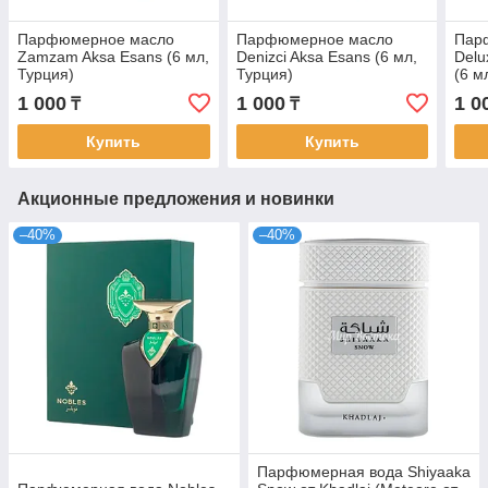
Парфюмерное масло
Парфюмерное масло
Пар
Zamzam Aksa Esans (6 мл,
Denizci Aksa Esans (6 мл,
Delu
Турция)
Турция)
(6 м
1 000
1 000
1 0
₸
₸
Купить
Купить
Акционные предложения и новинки
–40%
–40%
Парфюмерная вода Shiyaaka