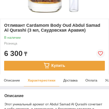
Отливант Cardamom Body Oud Abdul Samad
Al Qurashi (3 мл, Саудовская Аравия)
В наличии
Розница
6 300
₸
Купить
Описание
Характеристики
Доставка
Оплата
Ус
Описание
Этот уникальный аромат от Abdul Samad Al Qurashi сочетает
в себе свежесть и ароматность с богатством сладости и