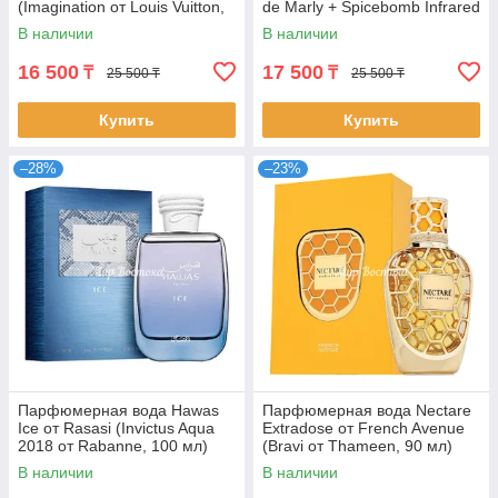
(Imagination от Louis Vuitton,
de Marly + Spicebomb Infrared
100 мл)
от Viktor&Rolf, 100 мл)
В наличии
В наличии
16 500
17 500
₸
₸
25 500 ₸
25 500 ₸
Купить
Купить
–28%
–23%
Парфюмерная вода Hawas
Парфюмерная вода Nectare
Ice от Rasasi (Invictus Aqua
Extradose от French Avenue
2018 от Rabanne, 100 мл)
(Bravi от Thameen, 90 мл)
В наличии
В наличии