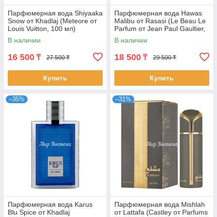
Парфюмерная вода Shiyaaka
Парфюмерная вода Hawas
Snow от Khadlaj (Meteore от
Malibu от Rasasi (Le Beau Le
Louis Vuitton, 100 мл)
Parfum от Jean Paul Gaultier,
100 мл)
В наличии
В наличии
16 500
18 500
₸
₸
27 500 ₸
29 500 ₸
Купить
Купить
–35%
–31%
Парфюмерная вода Karus
Парфюмерная вода Mishlah
Blu Spice от Khadlaj
от Lattafa (Castley от Parfums