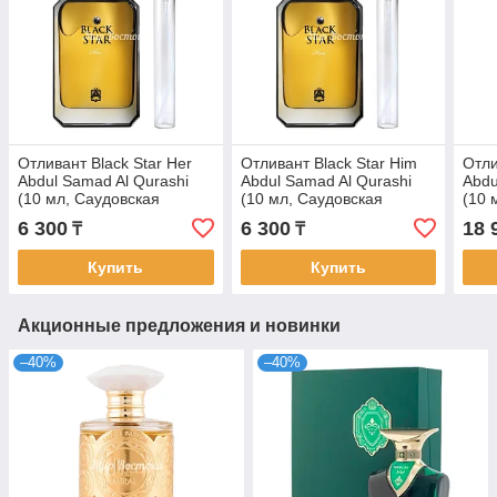
Отливант Black Star Her
Отливант Black Star Him
Отли
Abdul Samad Al Qurashi
Abdul Samad Al Qurashi
Abdu
(10 мл, Саудовская
(10 мл, Саудовская
(10 
Аравия)
Аравия)
Арав
6 300
6 300
18 
₸
₸
Купить
Купить
Акционные предложения и новинки
–40%
–40%