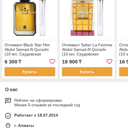
Отливант Black Star Him
Отливант Safari La Femme
Отли
Abdul Samad Al Qurashi
Abdul Samad Al Qurashi
Abdu
(10 мл, Саудовская
(10 мл, Саудовская
(10 
Аравия)
Аравия)
Арав
6 300
18 900
16 
₸
₸
Купить
Купить
О нас
Рейтинг не сформирован
Менее 5 отзывов за последний год
Работает с 18.07.2014
г. Алматы