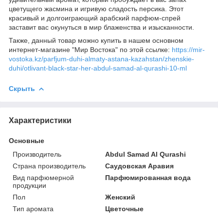
цветущего жасмина и игривую сладость персика. Этот
красивый и долгоиграющий арабский парфюм-спрей
заставит вас окунуться в мир блаженства и изысканности.
Также, данный товар можно купить в нашем основном
интернет-магазине "Мир Востока" по этой ссылке:
https://mir-
vostoka.kz/parfjum-duhi-almaty-astana-kazahstan/zhenskie-
duhi/otlivant-black-star-her-abdul-samad-al-qurashi-10-ml
Скрыть
Характеристики
Основные
Производитель
Abdul Samad Al Qurashi
Страна производитель
Саудовская Аравия
Вид парфюмерной
Парфюмированная вода
продукции
Пол
Женский
Тип аромата
Цветочные