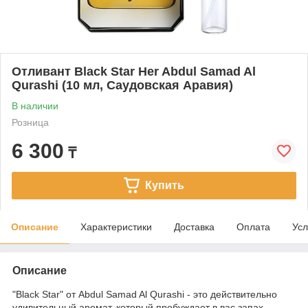
Отливант Black Star Her Abdul Samad Al
Qurashi (10 мл, Саудовская Аравия)
В наличии
Розница
6 300
₸
Купить
Описание
Характеристики
Доставка
Оплата
Усл
Описание
"Black Star" от Abdul Samad Al Qurashi - это действительно
удивительный аромат, который пробуждает в вас запах