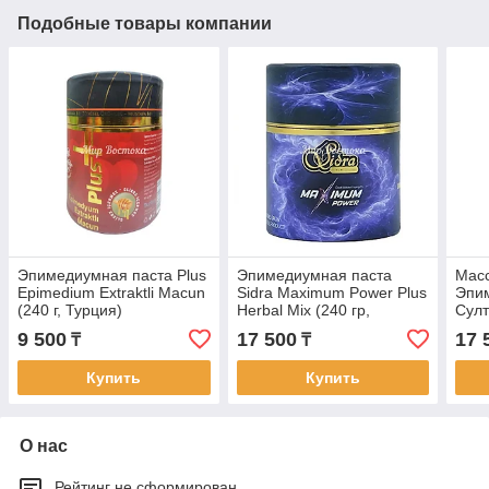
Подобные товары компании
Эпимедиумная паста Plus
Эпимедиумная паста
Macc
Epimedium Extraktli Macun
Sidra Maximum Power Plus
Эпи
(240 г, Турция)
Herbal Mix (240 гр,
Султ
Турция)
9 500
17 500
17 
₸
₸
Купить
Купить
О нас
Рейтинг не сформирован