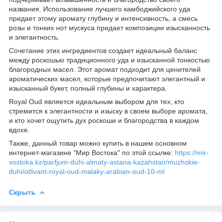
названия. Использование лучшего камбоджийского уда
придает этому аромату глубину и интенсивность, а смесь
розы и тонких нот мускуса придает композиции изысканность
и элегантность.
Сочетание этих ингредиентов создает идеальный баланс
между роскошью традиционного уда и изысканной тонкостью
благородных масел. Этот аромат подходит для ценителей
ароматических масел, которые предпочитают элегантный и
изысканный букет, полный глубины и характера.
Royal Oud является идеальным выбором для тех, кто
стремится к элегантности и изыску в своем выборе аромата,
и кто хочет ощутить дух роскоши и благородства в каждом
вдохе.
Также, данный товар можно купить в нашем основном
интернет-магазине "Мир Востока" по этой ссылке:
https://mir-
vostoka.kz/parfjum-duhi-almaty-astana-kazahstan/muzhskie-
duhi/otlivant-royal-oud-malaky-arabian-oud-10-ml
Скрыть