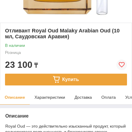
Отливант Royal Oud Malaky Arabian Oud (10
мл, Саудовская Аравия)
В наличии
Розница
23 100
₸
Купить
Описание
Характеристики
Доставка
Оплата
Усл
Описание
Royal Oud — это действительно изысканный продукт, который
подчеркивает возвышенность и благородство своего