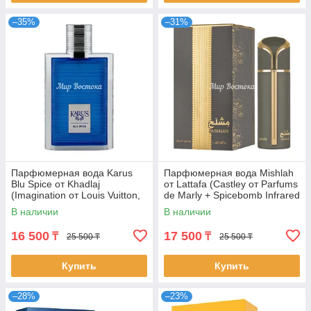
–35%
–31%
Парфюмерная вода Karus
Парфюмерная вода Mishlah
Blu Spice от Khadlaj
от Lattafa (Castley от Parfums
(Imagination от Louis Vuitton,
de Marly + Spicebomb Infrared
100 мл)
от Viktor&Rolf, 100 мл)
В наличии
В наличии
16 500
17 500
₸
₸
25 500 ₸
25 500 ₸
Купить
Купить
–28%
–23%