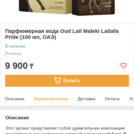
Парфюмерная вода Oud Lail Maleki Lattafa
Pride (100 мл, ОАЭ)
В наличии
Розница
9 900
₸
Купить
Описание
Характеристики
Доставка
Оплата
Ус
Описание
Этот аромат представляет собой удивительную композицию
из различных нот, создающих сложный и волнующий букет. В