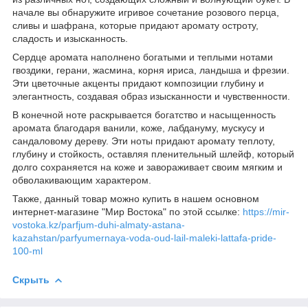
начале вы обнаружите игривое сочетание розового перца,
сливы и шафрана, которые придают аромату остроту,
сладость и изысканность.
Сердце аромата наполнено богатыми и теплыми нотами
гвоздики, герани, жасмина, корня ириса, ландыша и фрезии.
Эти цветочные акценты придают композиции глубину и
элегантность, создавая образ изысканности и чувственности.
В конечной ноте раскрывается богатство и насыщенность
аромата благодаря ванили, коже, лабдануму, мускусу и
сандаловому дереву. Эти ноты придают аромату теплоту,
глубину и стойкость, оставляя пленительный шлейф, который
долго сохраняется на коже и завораживает своим мягким и
обволакивающим характером.
Также, данный товар можно купить в нашем основном
интернет-магазине "Мир Востока" по этой ссылке:
https://mir-
vostoka.kz/parfjum-duhi-almaty-astana-
kazahstan/parfyumernaya-voda-oud-lail-maleki-lattafa-pride-
100-ml
Скрыть