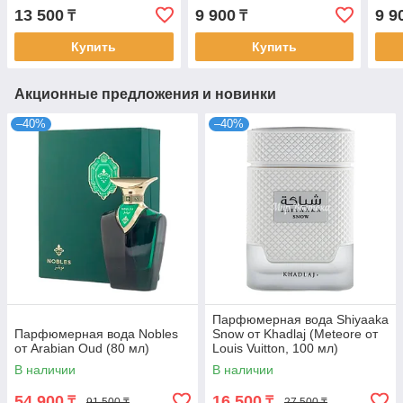
13 500
9 900
9 9
₸
₸
Купить
Купить
Акционные предложения и новинки
–40%
–40%
Парфюмерная вода Shiyaaka
Парфюмерная вода Nobles
Snow от Khadlaj (Meteore от
от Arabian Oud (80 мл)
Louis Vuitton, 100 мл)
В наличии
В наличии
54 900
16 500
₸
₸
91 500 ₸
27 500 ₸