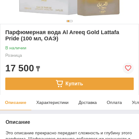
Парфюмерная вода Al Areeq Gold Lattafa
Pride (100 мл, ОАЭ)
В наличии
Розница
17 500
₸
Купить
Описание
Характеристики
Доставка
Оплата
Усл
Описание
Это описание прекрасно передает сложность и глубину этого
парфюма. Шафрановая подошва добавляет изысканности и