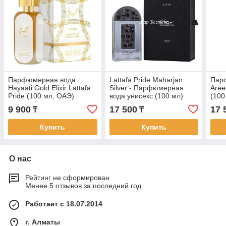
Парфюмерная вода
Lattafa Pride Maharjan
Пар
Hayaati Gold Elixir Lattafa
Silver - Парфюмерная
Aree
Pride (100 мл, ОАЭ)
вода унисекс (100 мл)
(100
9 900
17 500
17 
₸
₸
Купить
Купить
О нас
Рейтинг не сформирован
Менее 5 отзывов за последний год
Работает с 18.07.2014
г. Алматы