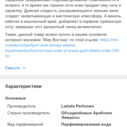
интриги, в то время как горькая нота кожи придает ему силу и
характер. Дымная сладость, раскрывающаяся черным чаем,
создает захватывающую и мистическую атмосферу. А ваниль,
взбитая в изысканный крем, добавляет в парфюм гурманскую
ноту, завершая этот ароматный танец великолепно.
Также, данный товар можно купить в нашем основном
интернет-магазине "Мир Востока" по этой ссылке:
https://mir-
vostoka.kz/parfjum-duhi-almaty-astana-
kazahstan/parfyumernaya-voda-al-areeq-gold-lattafa-pride-100-
ml
Скрыть
Характеристики
Основные
Производитель
Lattafa Perfumes
Страна производитель
Объединённые Арабские
Эмираты
Вид парфюмерной
Парфюмированная вода