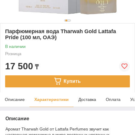
Парфюмерная вода Tharwah Gold Lattafa
Pride (100 мл, ОАЭ)
В наличии
Розница
17 500
₸
Купить
Описание
Характеристики
Доставка
Оплата
Ус
Описание
Аромат Tharwah Gold от Lattafa Perfumes звучит как
настоящая жемчужина в мире восточных цветочных