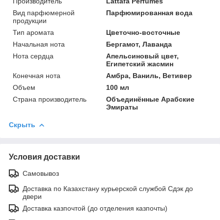
Производитель
Lattafa Perfumes
Вид парфюмерной
Парфюмированная вода
продукции
Тип аромата
Цветочно-восточные
Начальная нота
Бергамот, Лаванда
Нота сердца
Апельсиновый цвет,
Египетский жасмин
Конечная нота
Амбра, Ваниль, Ветивер
Объем
100 мл
Страна производитель
Объединённые Арабские
Эмираты
Скрыть
Условия доставки
Самовывоз
Доставка по Казахстану курьерской службой Сдэк до
двери
Доставка казпочтой (до отделения казпочты)