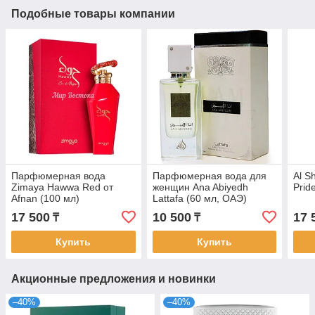
Подобные товары компании
Парфюмерная вода
Парфюмерная вода для
Al S
Zimaya Hawwa Red от
женщин Ana Abiyedh
Prid
Afnan (100 мл)
Lattafa (60 мл, ОАЭ)
17 500
10 500
17 
₸
₸
Купить
Купить
Акционные предложения и новинки
–40%
–40%