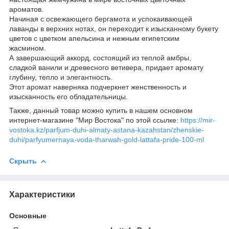
ароматов.
Начиная с освежающего бергамота и успокаивающей
лаванды в верхних нотах, он переходит к изысканному букету
цветов с цветком апельсина и нежным египетским
жасмином.
А завершающий аккорд, состоящий из теплой амбры,
сладкой ванили и древесного ветивера, придает аромату
глубину, тепло и элегантность.
Этот аромат наверняка подчеркнет женственность и
изысканность его обладательницы.
Также, данный товар можно купить в нашем основном
интернет-магазине "Мир Востока" по этой ссылке:
https://mir-
vostoka.kz/parfjum-duhi-almaty-astana-kazahstan/zhenskie-
duhi/parfyumernaya-voda-tharwah-gold-lattafa-pride-100-ml
Скрыть
Характеристики
Основные