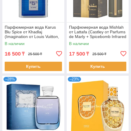
Парфюмерная вода Karus
Парфюмерная вода Mishlah
Blu Spice от Khadlaj
от Lattafa (Castley от Parfums
(Imagination от Louis Vuitton,
de Marly + Spicebomb Infrared
100 мл)
от Viktor&Rolf, 100 мл)
В наличии
В наличии
16 500
17 500
₸
₸
25 500 ₸
25 500 ₸
Купить
Купить
–28%
–23%