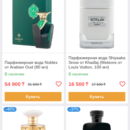
Парфюмерная вода Shiyaaka
Парфюмерная вода Nobles
Snow от Khadlaj (Meteore от
от Arabian Oud (80 мл)
Louis Vuitton, 100 мл)
В наличии
В наличии
54 900
16 500
₸
₸
91 500 ₸
27 500 ₸
Купить
Купить
–40%
–37%