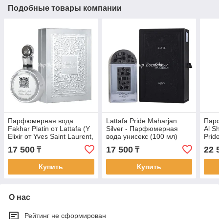
Подобные товары компании
Парфюмерная вода
Lattafa Pride Maharjan
Пар
Fakhar Platin от Lattafa (Y
Silver - Парфюмерная
Al S
Elixir от Yves Saint Laurent,
вода унисекс (100 мл)
Prid
100 мл)
17 500
17 500
22 
₸
₸
Купить
Купить
О нас
Рейтинг не сформирован