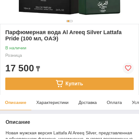
Парфюмерная вода Al Areeq Silver Lattafa
Pride (100 мл, ОАЭ)
В наличии
Розница
17 500
₸
Купить
Описание
Характеристики
Доставка
Оплата
Усл
Описание
Новая мужская версия Lattafa Al Areeq Silver, представленная
в обновленном флаконе, несомненно, вызовет восторженные