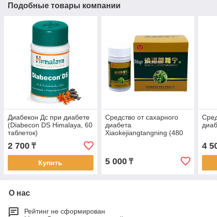
Подобные товары компании
Диабекон Дс при диабете
Средство от сахарного
Сред
(Diabecon DS Himalaya, 60
диабета
диаб
таблеток)
Xiaokejiangtangning (480
болюсов)
2 700
4 5
₸
5 000
₸
Купить
О нас
Рейтинг не сформирован