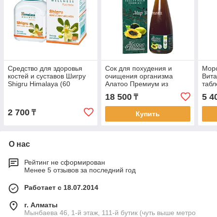
Средство для здоровья
Сок для похудения и
Морс
костей и суставов Шигру
очищения организма
Вита
Shigru Himalaya (60
Алатоо Премиум из
табл
капсул)
отборного горького арбуза
18 500
5 4
₸
и папайи Doctor Ali Alatoo
2 700
₸
Купить
О нас
Рейтинг не сформирован
Менее 5 отзывов за последний год
Работает с 18.07.2014
г. Алматы
Мынбаева 46, 1-й этаж, 111-й бутик (чуть выше метро