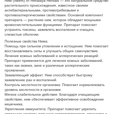
Ним (Neem) от Himalaya Herbals — это натуральное средство
растительного происхождения, известное своими
антибактериальными, противогрибковыми и
противоаллергическими свойствами. Основной компонент
препарата — растение ним, которое обладает мощными
кровоочистительными функциями. Препарат помогает
устранять токсины, заживлять воспаления и очищать
слизистые оболочки.
Полезные свойства Нима:
Помощь при сильном утомлении и истощении: Ним помогает
восстанавливать силы и улучшать общее самочувствие.
Лечение кожных заболеваний и аллергических реакций:
Препарат применяется для лечения кожных заболеваний,
таких как экзема, акне и различные аллергические
проявления.
Заживляющий эффект: Ним способствует быстрому
заживлению ран и воспалений.
Контроль кислотности организма: Помогает нормализовать
уровень кислотности в организме.
Мягкое слабительное действие: Благодаря очищающим
свойствам, ним обеспечивает эффективное освобождение
кишечника.
Укрепление иммунитета: Препарат помогает укрепить
иммунную систему, повышая сопротивляемость организма к