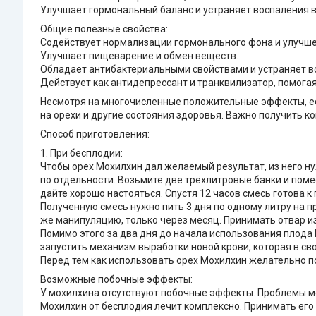
Улучшает гормональный баланс и устраняет воспаления в
Общие полезные свойства:
Содействует нормализации гормонального фона и улучш
Улучшает пищеварение и обмен веществ.
Обладает антибактериальными свойствами и устраняет во
Действует как антидепрессант и транквилизатор, помога
Несмотря на многочисленные положительные эффекты, ест
на орехи и другие состояния здоровья. Важно получить к
Способ приготовления:
1. При бесплодии:
Чтобы орех Мохилхин дал желаемый результат, из него н
по отдельности. Возьмите две трёхлитровые банки и помес
дайте хорошо настояться. Спустя 12 часов смесь готова к
Полученную смесь нужно пить 3 дня по одному литру на п
же манипуляцию, только через месяц. Принимать отвар из
Помимо этого за два дня до начала использования плода
запустить механизм выработки новой крови, которая в св
Перед тем как использовать орех Мохилхин желательно п
Возможные побочные эффекты:
У мохилхина отсутствуют побочные эффекты. Проблемы мог
Мохилхин от бесплодия лечит комплексно. Принимать его 