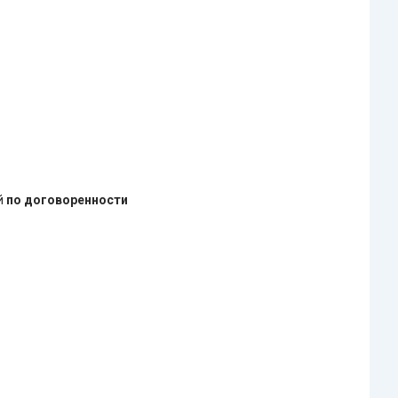
ей
по договоренности