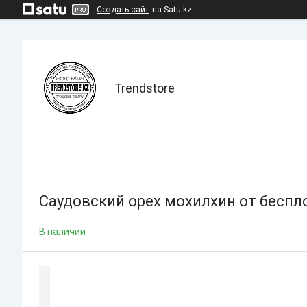
Создать сайт
на Satu.kz
Trendstore
Саудовский орех мохилхин от беспл
В наличии