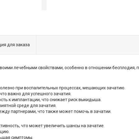
ия для заказа
своими лечебными свойствами, особенно в отношении бесплодия, п
полезно при воспалительных процессах, мешающих зачатию.
что важно для успешного зачатия.
ость к имплантации, что снижает риск выкидыша.
риятной среде для зачатия.
ежду партнерами, что также может помочь в зачатии.
ивность, что может увеличить шансы на зачатие.
нцию.
ньшая симптомы.