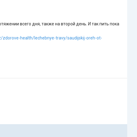
отяжении всего дня, также на второй день. И так пить пока
z/zdorove-health/lechebnye-travy/saudijskij-oreh-ot-