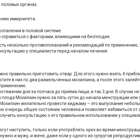
 половых органах.
ению иммунитета.
спаления в половой системе.
я справиться с факторами, влияющими на бесплодие.
ь несколько противопоказаний и рекомендаций по применению, т
онсультацию у специалиста перед началом лечения.
ужно правильно приготовить отвар. Для этого нужно взять 4 приб
тите в них по два размельчённых мохилхина, а после этого залейте
 применению.
ротяжении дня за полчаса до приёма пищи, и так 3 дня. В случае 
 плода Мохилхин нужно за пять суток до начала менструации или з
 Мохилхин желательно провести хиджаму – это выпускание неболь
ою очередь общее состояние человека и позволяет избавиться от 
олучить консультацию о его правильном использовании у специал
ут наступить, только если употреблять орех во время менструаци
нужно и мужу, и жене, даже если у одного из супругов репродукти