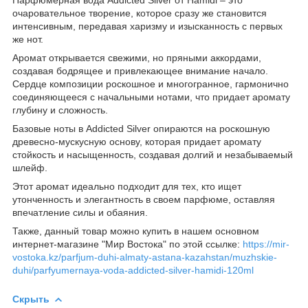
очаровательное творение, которое сразу же становится
интенсивным, передавая харизму и изысканность с первых
же нот.
Аромат открывается свежими, но пряными аккордами,
создавая бодрящее и привлекающее внимание начало.
Сердце композиции роскошное и многогранное, гармонично
соединяющееся с начальными нотами, что придает аромату
глубину и сложность.
Базовые ноты в Addicted Silver опираются на роскошную
древесно-мускусную основу, которая придает аромату
стойкость и насыщенность, создавая долгий и незабываемый
шлейф.
Этот аромат идеально подходит для тех, кто ищет
утонченность и элегантность в своем парфюме, оставляя
впечатление силы и обаяния.
Также, данный товар можно купить в нашем основном
интернет-магазине "Мир Востока" по этой ссылке:
https://mir-
vostoka.kz/parfjum-duhi-almaty-astana-kazahstan/muzhskie-
duhi/parfyumernaya-voda-addicted-silver-hamidi-120ml
Скрыть