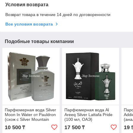
Условия возврата
Возврат товара в течение 14 дней по договоренности
Все условия возврата
Подобные товары компании
Парфюмерная вода Silver
Парфюмерная вода Al
Пар
Moon In Water от Pauldron
Areeq Silver Lattafa Pride
Addi
(схож с Silver Mountain
(100 мл, ОАЭ)
(ана
Water от Cree, 100 мл)
Made
10 500
17 500
19 
₸
₸
мл, 