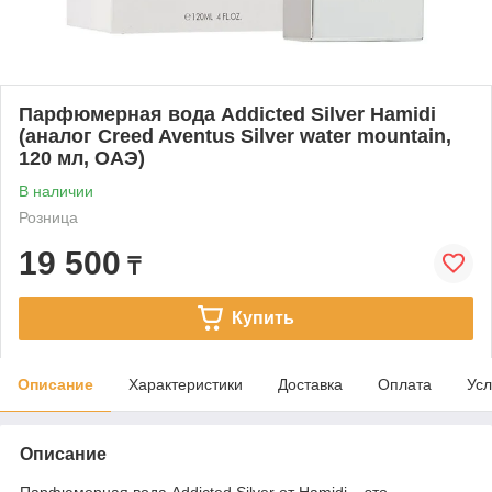
Парфюмерная вода Addicted Silver Hamidi
(аналог Creed Aventus Silver water mountain,
120 мл, ОАЭ)
В наличии
Розница
19 500
₸
Купить
Описание
Характеристики
Доставка
Оплата
Усл
Описание
Парфюмерная вода Addicted Silver от Hamidi – это