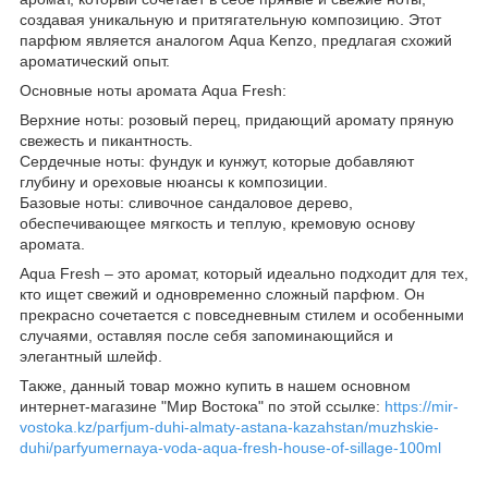
создавая уникальную и притягательную композицию. Этот
парфюм является аналогом Aqua Kenzo, предлагая схожий
ароматический опыт.
Основные ноты аромата Aqua Fresh:
Верхние ноты: розовый перец, придающий аромату пряную
свежесть и пикантность.
Сердечные ноты: фундук и кунжут, которые добавляют
глубину и ореховые нюансы к композиции.
Базовые ноты: сливочное сандаловое дерево,
обеспечивающее мягкость и теплую, кремовую основу
аромата.
Aqua Fresh – это аромат, который идеально подходит для тех,
кто ищет свежий и одновременно сложный парфюм. Он
прекрасно сочетается с повседневным стилем и особенными
случаями, оставляя после себя запоминающийся и
элегантный шлейф.
Также, данный товар можно купить в нашем основном
интернет-магазине "Мир Востока" по этой ссылке:
https://mir-
vostoka.kz/parfjum-duhi-almaty-astana-kazahstan/muzhskie-
duhi/parfyumernaya-voda-aqua-fresh-house-of-sillage-100ml