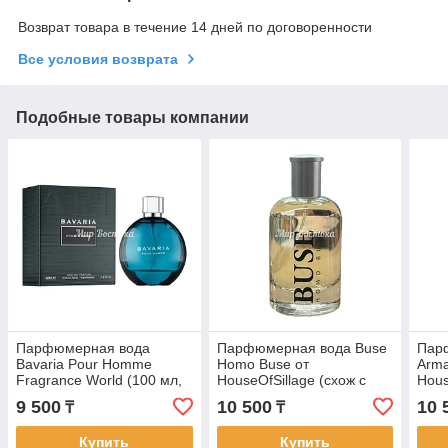
Возврат товара в течение 14 дней по договоренности
Все условия возврата
Подобные товары компании
Парфюмерная вода
Парфюмерная вода Buse
Пар
Bavaria Pour Homme
Homo Buse от
Arma
Fragrance World (100 мл,
HouseOfSillage (схож с
Hous
ОАЭ)
Boss Bottled от Hugo Boss,
Blue
9 500
10 500
10 
₸
₸
100 мл)
ОАЭ
Купить
Купить