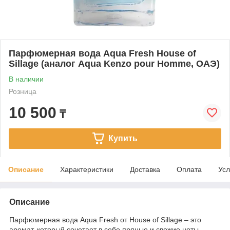
Парфюмерная вода Aqua Fresh House of
Sillage (аналог Aqua Kenzo pour Homme, ОАЭ)
В наличии
Розница
10 500
₸
Купить
Описание
Характеристики
Доставка
Оплата
Усл
Описание
Парфюмерная вода Aqua Fresh от House of Sillage – это
аромат, который сочетает в себе пряные и свежие ноты,