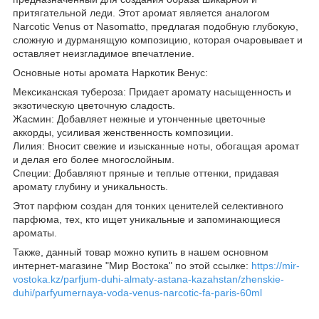
притягательной леди. Этот аромат является аналогом
Narcotic Venus от Nasomatto, предлагая подобную глубокую,
сложную и дурманящую композицию, которая очаровывает и
оставляет неизгладимое впечатление.
Основные ноты аромата Наркотик Венус:
Мексиканская тубероза: Придает аромату насыщенность и
экзотическую цветочную сладость.
Жасмин: Добавляет нежные и утонченные цветочные
аккорды, усиливая женственность композиции.
Лилия: Вносит свежие и изысканные ноты, обогащая аромат
и делая его более многослойным.
Специи: Добавляют пряные и теплые оттенки, придавая
аромату глубину и уникальность.
Этот парфюм создан для тонких ценителей селективного
парфюма, тех, кто ищет уникальные и запоминающиеся
ароматы.
Также, данный товар можно купить в нашем основном
интернет-магазине "Мир Востока" по этой ссылке:
https://mir-
vostoka.kz/parfjum-duhi-almaty-astana-kazahstan/zhenskie-
duhi/parfyumernaya-voda-venus-narcotic-fa-paris-60ml