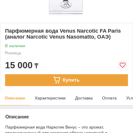
Парфюмерная вода Venus Narcotic FA Paris
(аналог Narcotic Venus Nasomatto, ОАЭ)
В наличии
Розница
15 000
₸
Купить
Описание
Характеристики
Доставка
Оплата
Усл
Описание
Парфюмерная вода Наркотик Венус – это аромат,
предназначенный для создания образа шикарной и