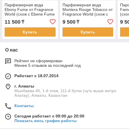
Парфюмерная вода
Парфюмерная вода
Пар
Ebony Fume от Fragrance
Montera Rouge Tobacco от
Fame
World (схож с Еbеnе Fumе
Fragrance World (схож с
(схо
от Тоm Fоrd, 80 мл)
Red Tobacco от Mancera
Мugl
11 500
9 500
9 5
₸
₸
Paris, 100 мл)
Купить
Купить
О нас
Рейтинг не сформирован
Менее 5 отзывов за последний год
Работает с 18.07.2014
г. Алматы
Мынбаева 46, 1-й этаж, 111-й бутик (чуть выше метро
Алатау), Алматы, Казахстан
Контакты
Сегодня работает с 09:00 до 20:00
Показать весь график работы