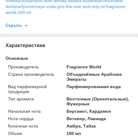
vostoka.kz/parfjum-duhi-almaty-astana-kazahstan/muzhskie-
duhi/parfyumernaya-voda-gris-the-one-and-only-ot-fragrance-
world-100-ml
Скрыть
Характеристики
Основные
Производитель
Fragrance World
Страна производитель
Объединённые Арабские
Эмираты
Вид парфюмерной
Парфюмированная вода
продукции
Тип аромата
Восточные (Ориентальные),
Фужерные
Начальная нота
Бергамот, Кардамон
Нота сердца
Ветивер, Лаванда
Конечная нота
Амбра, Табак
Объем
100 мл