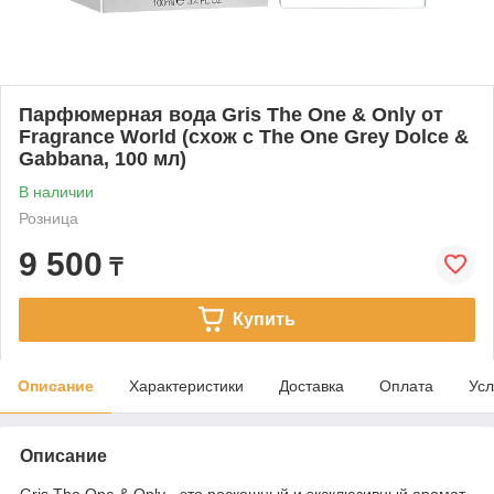
Парфюмерная вода Gris The One & Only от
Fragrance World (схож с Тhе Оnе Grеy Dоlсе &
Gаbbаnа, 100 мл)
В наличии
Розница
9 500
₸
Купить
Описание
Характеристики
Доставка
Оплата
Усл
Описание
Gris The One & Only - это роскошный и эксклюзивный аромат