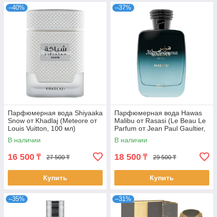
–40%
–37%
Парфюмерная вода Shiyaaka
Парфюмерная вода Hawas
Snow от Khadlaj (Meteore от
Malibu от Rasasi (Le Beau Le
Louis Vuitton, 100 мл)
Parfum от Jean Paul Gaultier,
100 мл)
В наличии
В наличии
16 500
18 500
₸
₸
27 500 ₸
29 500 ₸
Купить
Купить
–35%
–31%