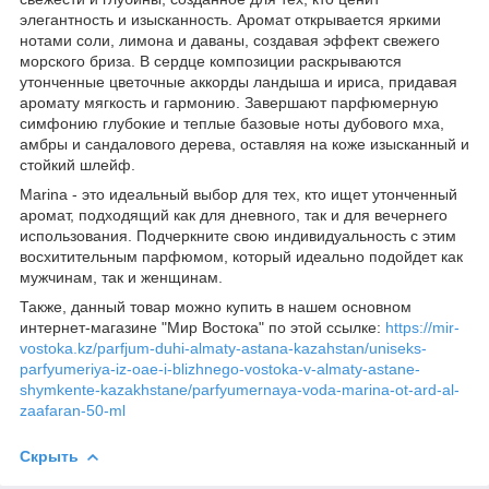
элегантность и изысканность. Аромат открывается яркими
нотами соли, лимона и даваны, создавая эффект свежего
морского бриза. В сердце композиции раскрываются
утонченные цветочные аккорды ландыша и ириса, придавая
аромату мягкость и гармонию. Завершают парфюмерную
симфонию глубокие и теплые базовые ноты дубового мха,
амбры и сандалового дерева, оставляя на коже изысканный и
стойкий шлейф.
Marina - это идеальный выбор для тех, кто ищет утонченный
аромат, подходящий как для дневного, так и для вечернего
использования. Подчеркните свою индивидуальность с этим
восхитительным парфюмом, который идеально подойдет как
мужчинам, так и женщинам.
Также, данный товар можно купить в нашем основном
интернет-магазине "Мир Востока" по этой ссылке:
https://mir-
vostoka.kz/parfjum-duhi-almaty-astana-kazahstan/uniseks-
parfyumeriya-iz-oae-i-blizhnego-vostoka-v-almaty-astane-
shymkente-kazakhstane/parfyumernaya-voda-marina-ot-ard-al-
zaafaran-50-ml
Скрыть