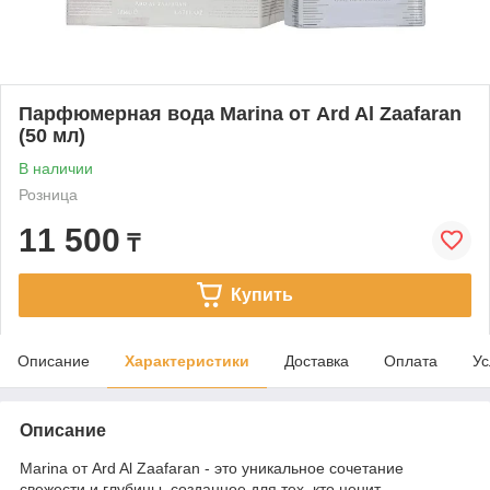
Парфюмерная вода Marina от Ard Al Zaafaran
(50 мл)
В наличии
Розница
11 500
₸
Купить
Описание
Характеристики
Доставка
Оплата
Ус
Описание
Marina от Ard Al Zaafaran - это уникальное сочетание
свежести и глубины, созданное для тех, кто ценит