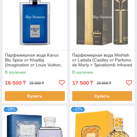
Парфюмерная вода Karus
Парфюмерная вода Mishlah
Blu Spice от Khadlaj
от Lattafa (Castley от Parfums
(Imagination от Louis Vuitton,
de Marly + Spicebomb Infrared
100 мл)
от Viktor&Rolf, 100 мл)
В наличии
В наличии
16 500
17 500
₸
₸
25 500 ₸
25 500 ₸
Купить
Купить
–28%
–23%