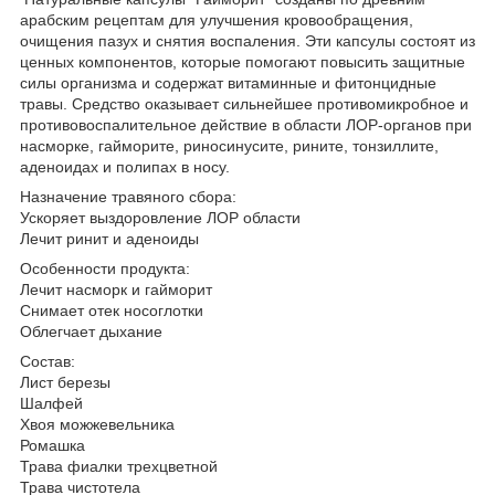
арабским рецептам для улучшения кровообращения,
очищения пазух и снятия воспаления. Эти капсулы состоят из
ценных компонентов, которые помогают повысить защитные
силы организма и содержат витаминные и фитонцидные
травы. Средство оказывает сильнейшее противомикробное и
противовоспалительное действие в области ЛОР-органов при
насморке, гайморите, риносинусите, рините, тонзиллите,
аденоидах и полипах в носу.
Назначение травяного сбора:
Ускоряет выздоровление ЛОР области
Лечит ринит и аденоиды
Особенности продукта:
Лечит насморк и гайморит
Снимает отек носоглотки
Облегчает дыхание
Состав:
Лист березы
Шалфей
Хвоя можжевельника
Ромашка
Трава фиалки трехцветной
Трава чистотела