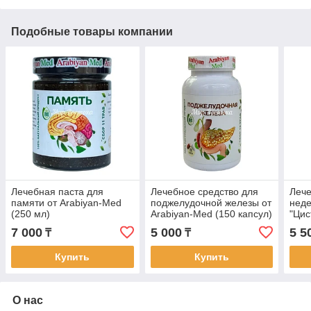
Подобные товары компании
Лечебная паста для
Лечебное средство для
Лече
памяти от Arabiyan-Med
поджелудочной железы от
нед
(250 мл)
Arabiyan-Med (150 капсул)
"Цис
Arab
7 000
5 000
5 5
₸
₸
Купить
Купить
О нас