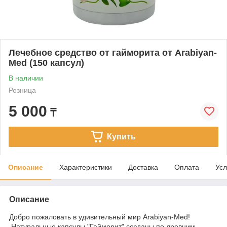
Лечебное средство от гайморита от Arabiyan-
Med (150 капсул)
В наличии
Розница
5 000
₸
Купить
Описание
Характеристики
Доставка
Оплата
Усл
Описание
Добро пожаловать в удивительный мир Arabiyan-Med!
Натуральные капсулы "Гайморит" созданы по древним