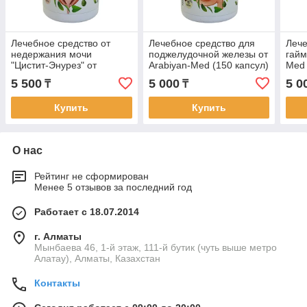
Лечебное средство от
Лечебное средство для
Лече
недержания мочи
поджелудочной железы от
гайм
"Цистит-Энурез" от
Arabiyan-Med (150 капсул)
Med 
Arabiyan-Med (150 капсул)
5 500
5 000
5 0
₸
₸
Купить
Купить
О нас
Рейтинг не сформирован
Менее 5 отзывов за последний год
Работает с 18.07.2014
г. Алматы
Мынбаева 46, 1-й этаж, 111-й бутик (чуть выше метро
Алатау), Алматы, Казахстан
Контакты