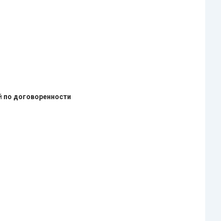
ей
по договоренности