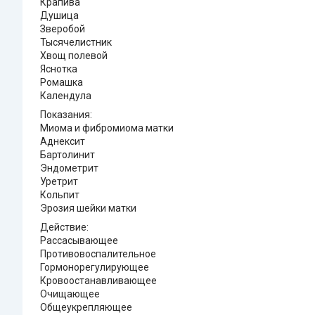
Крапива
Душица
Зверобой
Тысячелистник
Хвощ полевой
Яснотка
Ромашка
Календула
Показания:
Миома и фибромиома матки
Аднексит
Бартолинит
Эндометрит
Уретрит
Кольпит
Эрозия шейки матки
Действие:
Рассасывающее
Противовоспалительное
Гормонорегулирующее
Кровоостанавливающее
Очищающее
Общеукрепляющее