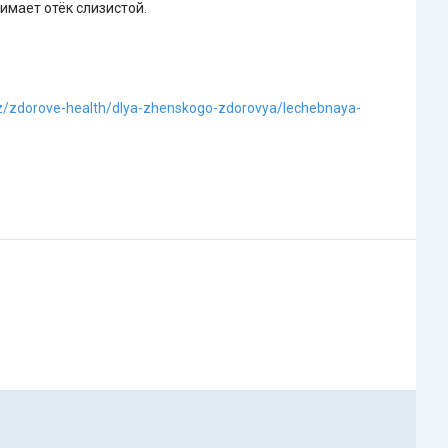
имает отёк слизистой.
kz/zdorove-health/dlya-zhenskogo-zdorovya/lechebnaya-