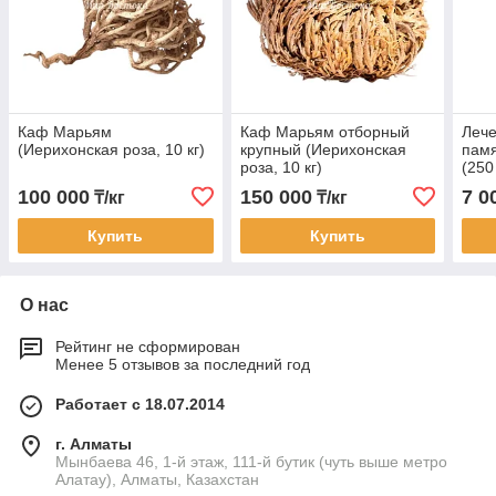
Каф Марьям
Каф Марьям отборный
Лече
(Иерихонская роза, 10 кг)
крупный (Иерихонская
памя
роза, 10 кг)
(250
100 000
150 000
7 0
₸/кг
₸/кг
Купить
Купить
О нас
Рейтинг не сформирован
Менее 5 отзывов за последний год
Работает с 18.07.2014
г. Алматы
Мынбаева 46, 1-й этаж, 111-й бутик (чуть выше метро
Алатау), Алматы, Казахстан