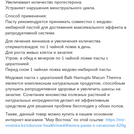
Увеличивает количество прогестерона.
Устраняет нарушения менструального цикла.
Способ применения:
Пасту рекомендуется принимать совместно с медово-
имбирной пастой для достижения максимального эффекта в
репродуктивной системе.
Для лечения яичников и увеличения количества
сперматозоидов: по 1 чайной ложке в день.
Для роста живых клеток и зачатия:
Утром, в обед и вечером по 1 чайной ложке пасты с
цератонией.
Перед сном 1 чайная ложка медово-имбирной пасты.
Медовая паста с цератонией Ballı Harnuplu Macun Themra
является комплексным натуральным продуктом, способным
улучшить репродуктивное здоровье и увеличить шансы на
зачатие. Сочетание множества полезных растений и
натуральных ингредиентов делает её эффективным
средством для решения проблем бесплодия у обоих полов.
Также, данный товар можно купить в нашем основном
интернет-магазине "Мир Востока" по этой ссылке:
https://mir-
vostoka.kz/zdorove-health/med/themra-pasta-s-ceratoniei-420g