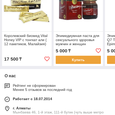
Королевский биомед Vital
Эпимедиумная паста для
Эпим
Honey VIP с тонгкат али (
сексуального здоровья
Q7 T
12 пакетиков, Малайзия)
мужчин и женщин
Epim
Epimedyum Ekstraktlı
5 000
5 0
₸
Macun Mustafa Bey (240 г)
17 500
₸
Купить
О нас
Рейтинг не сформирован
Менее 5 отзывов за последний год
Работает с 18.07.2014
г. Алматы
Мынбаева 46, 1-й этаж, 111-й бутик (чуть выше метро