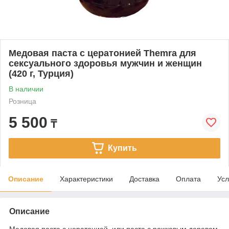
Медовая паста с цератонией Themra для
сексуального здоровья мужчин и женщин
(420 г, Турция)
В наличии
Розница
5 500
₸
Купить
Описание
Характеристики
Доставка
Оплата
Усл
Описание
Медовая паста с цератонией, или паста с рожковым деревом,