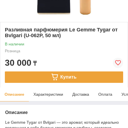
Разливная парфюмерия Le Gemme Tygar от
Bvlgari (U-062P, 50 мл)
В наличии
Розница
30 000
₸
Купить
Описание
Характеристики
Доставка
Оплата
Усл
Описание
Le Gemme Tygar от Bvlgari — это аромат, который идеально
воплощает в себе баланс свежести и глубины, создавая