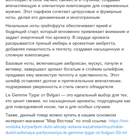
впечатляющую и элегантную композицию для современных
мужчин. Этот парфюм сочетает цитрусовые и фужерные
ноты, делая его динамичным и многогранным.
Начальные ноты грейпфрута обеспечивают яркий и
бодрящий старт, который мгновенно привлекает внимание и
задает энергичный тон аромату. В сердце аромата
раскрываются пряный имбирь и ароматная амбретта,
добавляя пикантность и теплоту, создавая насыщенную и
сложную композицию.
Базовые ноты, включающие амброксан, мускус, пачули и
ветивер, завершают аромат богатым и стойким шлейфом,
придавая ему землистую теплоту и чувственность. Этот
шлейф оставляет долгое и притягательное впечатление,
подчеркивая уверенность и стиль своего обладателя.
Le Gemme Tygar от Bvlgari — это идеальный выбор для тех,
кто ценит свежие, но насыщенные ароматы, подходящие как
для повседневной носки, так и для особых случаев.
Также, данный товар можно купить в нашем основном
интернет-магазине "Мир Востока" по этой ссылке:
https://mir-
vostoka.kz/parfjum-duhi-almaty-astana-kazahstan/muzhskie-
duhi/razlivnaya-parfyumeriya-le-gemme-tygar-ot-bvlgari-50-ml