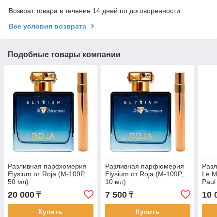
Возврат товара в течение 14 дней по договоренности
Все условия возврата
Подобные товары компании
Разливная парфюмерия
Разливная парфюмерия
Раз
Elysium от Roja (M-109P,
Elysium от Roja (M-109P,
Le M
50 мл)
10 мл)
Paul
20 000
7 500
10 
₸
₸
Купить
Купить