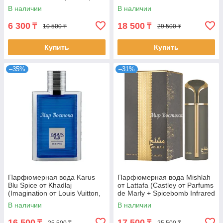
100 мл)
В наличии
В наличии
6 300
18 500
₸
₸
10 500 ₸
29 500 ₸
Купить
Купить
–35%
–31%
Парфюмерная вода Karus
Парфюмерная вода Mishlah
Blu Spice от Khadlaj
от Lattafa (Castley от Parfums
(Imagination от Louis Vuitton,
de Marly + Spicebomb Infrared
100 мл)
от Viktor&Rolf, 100 мл)
В наличии
В наличии
16 500
17 500
₸
₸
25 500 ₸
25 500 ₸