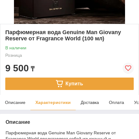
Парфюмерная вода Genuine Man Giovany
Reserve от Fragrance World (100 мл)
В наличии
Розница
9 500
₸
Купить
Описание
Характеристики
Доставка
Оплата
Ус
Описание
Парфюмерная вода Genuine Man Giovany Reserve от
Fragrance World представляет собой изысканный и