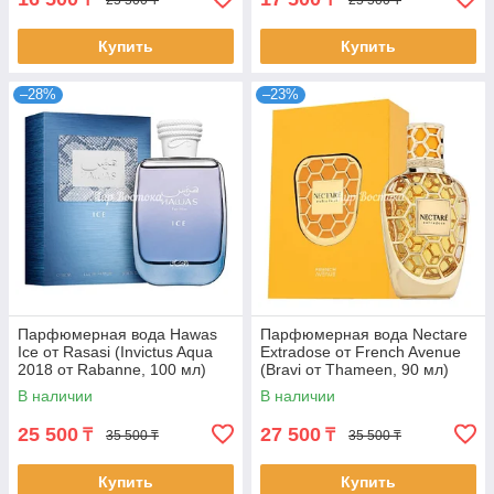
Купить
Купить
–28%
–23%
Парфюмерная вода Hawas
Парфюмерная вода Nectare
Ice от Rasasi (Invictus Aqua
Extradose от French Avenue
2018 от Rabanne, 100 мл)
(Bravi от Thameen, 90 мл)
В наличии
В наличии
25 500
27 500
₸
₸
35 500 ₸
35 500 ₸
Купить
Купить