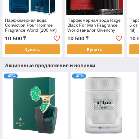
Парфюмерная вода
Парфюмерная вода Rage
Пар
Conviction Pour Homme
Black For Man Fragrance
6 от
Fragrance World (100 мл)
World (аналог Givenchy
ml)
Gentleman, 100 мл, ОАЭ)
10 500
10 500
10 
₸
₸
Купить
Купить
Акционные предложения и новинки
–40%
–40%