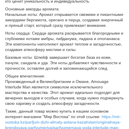
кто ценит уникальность и индивидуальность.
Основные аккорды аромата:
Начальные ноты: Аромат открывается свежими и пикантными
аккордами бергамота, орегано и перца, создавая энергичный
и пряный старт, который сразу привлекает внимание.
Ноты сердца: Сердце аромата раскрывается благородными и
глубокими нотами амбры, лабданума, ладана и опопанакса.
Эти компоненты наполняют аромат теплом и загадочностью,
создавая атмосферу мистики и силы.
Базовые ноты: Шлейф завершает богатая база из кожи,
пачули, сандала и уда. Эти ноты добавляют чувственности и
прочности, оставляя долгий и запоминающийся след.
Общее впечатление:
Произведенный в Великобритании и Омане, Amouage
Interlude Man является символом исключительного
мастерства и качества. Этот аромат идеально подходит для
вечерних выходов и особых случаев, когда нужно подчеркнуть
свою харизму и создать атмосферу загадочности.
Также, данный товар можно купить в нашем основном
интернет-магазине "Мир Востока" по этой ссылке:
https://mir-
vostoka.kz/parfjum-duhi-almaty-astana-kazahstan/originalnaya-
brendovaya-parfyumeriya/parfyumernaya-voda-interlude-man-