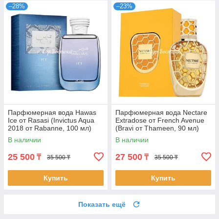
–28%
–23%
Парфюмерная вода Hawas
Парфюмерная вода Nectare
Ice от Rasasi (Invictus Aqua
Extradose от French Avenue
2018 от Rabanne, 100 мл)
(Bravi от Thameen, 90 мл)
В наличии
В наличии
25 500
27 500
₸
₸
35 500 ₸
35 500 ₸
Купить
Купить
Показать ещё