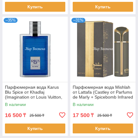
Купить
Купить
–35%
–31%
Парфюмерная вода Karus
Парфюмерная вода Mishlah
Blu Spice от Khadlaj
от Lattafa (Castley от Parfums
(Imagination от Louis Vuitton,
de Marly + Spicebomb Infrared
100 мл)
от Viktor&Rolf, 100 мл)
В наличии
В наличии
16 500
17 500
₸
₸
25 500 ₸
25 500 ₸
Купить
Купить