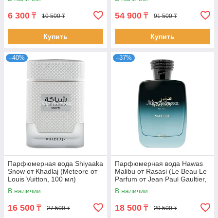
6 300
54 900
₸
₸
10 500 ₸
91 500 ₸
Купить
Купить
–40%
–37%
Парфюмерная вода Shiyaaka
Парфюмерная вода Hawas
Snow от Khadlaj (Meteore от
Malibu от Rasasi (Le Beau Le
Louis Vuitton, 100 мл)
Parfum от Jean Paul Gaultier,
100 мл)
В наличии
В наличии
16 500
18 500
₸
₸
27 500 ₸
29 500 ₸