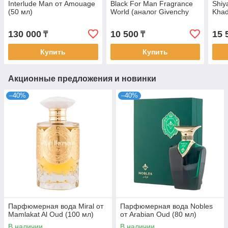
Interlude Man от Amouage
Black For Man Fragrance
Shiy
(50 мл)
World (аналог Givenchy
Khad
Gentleman, 100 мл, ОАЭ)
Amou
130 000
10 500
15 
₸
₸
Купить
Купить
Акционные предложения и новинки
–40%
–40%
Парфюмерная вода Miral от
Парфюмерная вода Nobles
Mamlakat Al Oud (100 мл)
от Arabian Oud (80 мл)
В наличии
В наличии