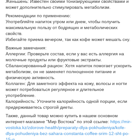
Женьшень: Известен своими тонизирующими свойствами и
может дополнительно стимулировать метаболизм.
Рекомендации по применению:
Употребляйте напиток утром или днем, чтобы получить
максимальную пользу от бодрящих и метаболических
свойств.
Избегайте приема вечером, так как кофе может мешать сну.
Важные замечания:
Аллергии: Проверьте состав, если у вас есть аллергия на
молочные продукты или фруктовые экстракты.
Сбалансированный рацион: Хотя напиток помогает ускорить
метаболизм, он не заменяет полноценное питание и
физическую активность.
Коллаген: Для заметного эффекта на кожу, волосы и ногти
может потребоваться регулярное и длительное
употребление.
Калорийность: Уточните калорийность одной порции, если
придерживаетесь строгой диеты.
Также, данный товар можно купить в нашем основном
интернет-магазине "Мир Востока" по этой ссылке:
https://mir-
vostoka.kz/zdorove-health/preparaty-dlya-pokhudeniya/kofe-
dlya-pohudeniya-bez-sahara-constanta-coffee-srim-12-sht-po-
15-g