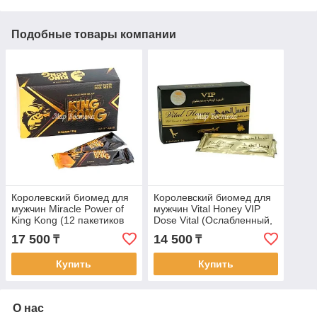
Подобные товары компании
Королевский биомед для
Королевский биомед для
мужчин Miracle Power of
мужчин Vital Honey VIP
King Kong (12 пакетиков
Dose Vital (Ослабленный,
по 15 г)
12 пакетиков по 15 г)
17 500
14 500
₸
₸
Купить
Купить
О нас