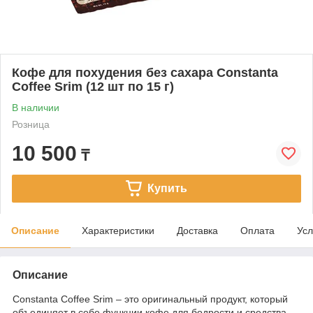
Кофе для похудения без сахара Constanta
Coffee Srim (12 шт по 15 г)
В наличии
Розница
10 500
₸
Купить
Описание
Характеристики
Доставка
Оплата
Усл
Описание
Constanta Coffee Srim – это оригинальный продукт, который
объединяет в себе функции кофе для бодрости и средства