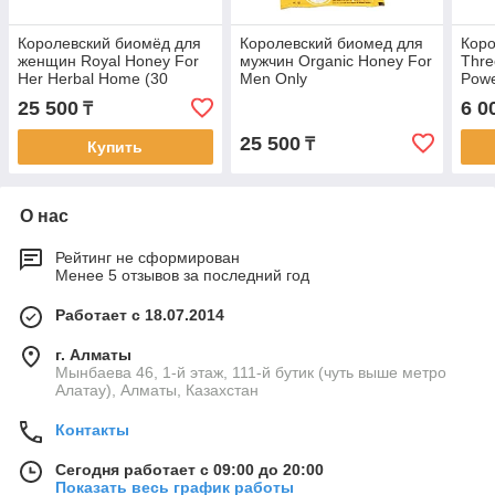
Королевский биомёд для
Королевский биомед для
Коро
женщин Royal Honey For
мужчин Organic Honey For
Thre
Her Herbal Home (30
Men Only
Powe
пакетиков по 10 г,
25 500
6 0
₸
Малайзия)
25 500
₸
Купить
О нас
Рейтинг не сформирован
Менее 5 отзывов за последний год
Работает с 18.07.2014
г. Алматы
Мынбаева 46, 1-й этаж, 111-й бутик (чуть выше метро
Алатау), Алматы, Казахстан
Контакты
Сегодня работает с 09:00 до 20:00
Показать весь график работы