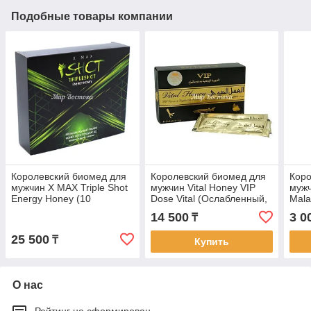
Подобные товары компании
Королевский биомед для
Королевский биомед для
Коро
мужчин X MAX Triple Shot
мужчин Vital Honey VIP
мужч
Energy Honey (10
Dose Vital (Ослабленный,
Mala
пакетиков, Малайзия)
12 пакетиков по 15 г)
Secr
14 500
3 0
₸
25 500
₸
Купить
О нас