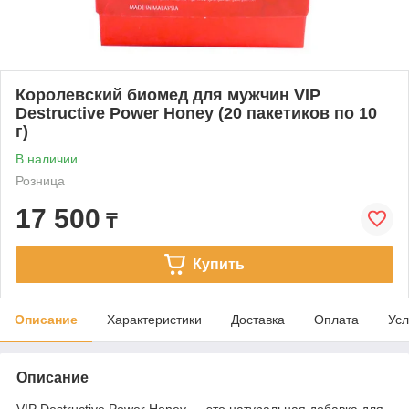
Королевский биомед для мужчин VIP
Destructive Power Honey (20 пакетиков по 10
г)
В наличии
Розница
17 500
₸
Купить
Описание
Характеристики
Доставка
Оплата
Усл
Описание
VIP Destructive Power Honey — это натуральная добавка для