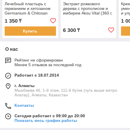
Лечебный пластырь с
Экстракт рожкового
Крем
германием и хитозаном
дерева с прополисом и
уме
Germanium & Chitosan
имбирем Aksu Vital (360 г,
и ул
Greenon (25 шт, Южная
Турция)
кожи
1 350
1 0
₸
Корея)
г)
6 300
₸
Купить
О нас
Рейтинг не сформирован
Менее 5 отзывов за последний год
Работает с 18.07.2014
г. Алматы
Мынбаева 46, 1-й этаж, 111-й бутик (чуть выше метро
Алатау), Алматы, Казахстан
Контакты
Сегодня работает с 09:00 до 20:00
Показать весь график работы