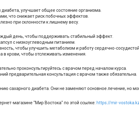
 диабета, улучшает общее состояние организма.
ми, что снижает риск побочных эффектов.
лезно при склонности к лишнему весу.
каждый день, чтобы поддерживать стабильный эффект.
апсул с низкоуглеводным питанием.
ность, чтобы улучшить метаболизм и работу сердечно-сосудистой
а в крови, чтобы отслеживать изменения.
зательно проконсультируйтесь с врачом перед началом курса.
аний предварительная консультация с врачом также обязательна.
нию сахарного диабета. Они не заменяют основное лечение, но м
рнет-магазине "Мир Востока" по этой ссылке:
https://mir-vostoka.