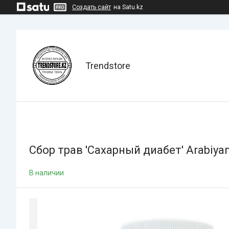
Создать сайт
на Satu.kz
Trendstore
Сбор трав 'Сахарный диабет' Arabiya
В наличии