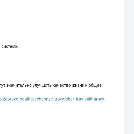
 системы.
огут значительно улучшить качество жизни и общее
kz/zdorove-health/lechebnye-travy/sbor-trav-sakharnyy-