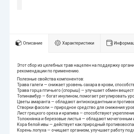
Описание
Характеристики
Информац
Этот сбор из целебных трав нацелен на поддержку орган
рекомендации по применению.
Полезные свойства компонентов:
Трава галеги — снижает уровень сахара в крови, способс
Трава горца птичьего (спорыш) — улучшает обмен веществ
Топинамбур — богат инулином, помогает регулировать ур
Цветы амаранта — обладают антиоксидантным и противо
Створки фасоли — природное средство для снижения уров
Лист грецкого ореха и крапива — способствуют укреплен
Толокнянка и березовые листья — обладают мочегонным
Кора белой ивы — действует как природный противовосп
Корень лопуха — очищает организм, улучшает работу по