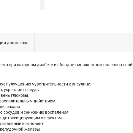
ия для заказа
изма при сахарном диабете и обладает множеством полезных свойс
твует улучшению чувствительности к инсулину.
, укрепляет сосуды.
овень глюкозы.
воспалительным действием.
ня сахара.
ию сосудов и снижению воспаления.
 и детоксицирующим эффектом.
алительный компонент.
джелудочной железы.