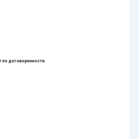
ей
по договоренности