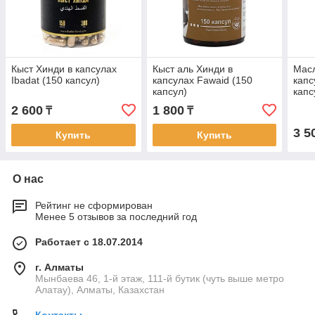
Кыст Хинди в капсулах
Кыст аль Хинди в
Масл
Ibadat (150 капсул)
капсулах Fawaid (150
капс
капсул)
капс
2 600
1 800
₸
₸
3 5
Купить
Купить
О нас
Рейтинг не сформирован
Менее 5 отзывов за последний год
Работает с 18.07.2014
г. Алматы
Мынбаева 46, 1-й этаж, 111-й бутик (чуть выше метро
Алатау), Алматы, Казахстан