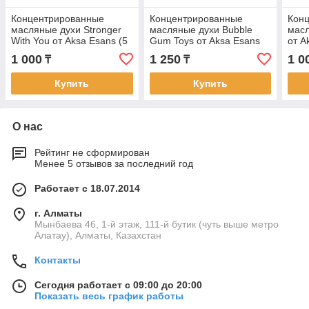
Концентрированные
Концентрированные
Кон
масляные духи Stronger
масляные духи Bubble
масл
With You от Aksa Esans (5
Gum Toys от Aksa Esans
от A
мл)
(6 мл)
1 000
1 250
1 0
₸
₸
Купить
Купить
О нас
Рейтинг не сформирован
Менее 5 отзывов за последний год
Работает с 18.07.2014
г. Алматы
Мынбаева 46, 1-й этаж, 111-й бутик (чуть выше метро
Алатау), Алматы, Казахстан
Контакты
Сегодня работает с 09:00 до 20:00
Показать весь график работы