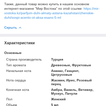
Также, данный товар можно купить в нашем основном
интернет-магазине "Мир Востока" по этой ссылке:
https://mir-
vostoka.kz/parfjum-duhi-almaty-astana-kazahstan/zhenskie-
duhi/sospi-acento-ot-aksa-esans-5-ml
Скрыть
Характеристики
Основные
Страна производитель
Турция
Тип аромата
Древесные, Фруктовые
Начальная нота
Ананас, Гиацинт,
Цитрусовые
Нота сердца
Жасмин, Ирис, Розовый
перец
Конечная нота
Амбра, Ваниль, Ветивер,
Мускус, Пачули
Пол
Женский
Объем
5 мл