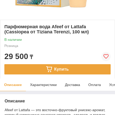
Парфюмерная вода Afeef от Lattafa
(Cassiopea от Tiziana Terenzi, 100 мл)
В наличии
Розница
29 500
₸
Купить
Описание
Характеристики
Доставка
Оплата
Усл
Описание
Afeef от Lattafa — это восточно-фруктовый унисекс-аромат,
который гармонично сочетает свежесть, сладость и теплую