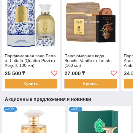
Парфюмерная вода Petra
Парфюмерная вода
Парф
от Lattafa (Quattro Pizzi от
Brioche Vanille от Lattafa
Arabi
Xerjoff, 100 мл)
(100 мл)
Ambe
100 
25 500
27 000
34 
₸
₸
Купить
Купить
Акционные предложения и новинки
–40%
–40%