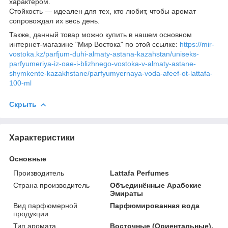
характером.
Стойкость — идеален для тех, кто любит, чтобы аромат
сопровождал их весь день.
Также, данный товар можно купить в нашем основном
интернет-магазине "Мир Востока" по этой ссылке:
https://mir-
vostoka.kz/parfjum-duhi-almaty-astana-kazahstan/uniseks-
parfyumeriya-iz-oae-i-blizhnego-vostoka-v-almaty-astane-
shymkente-kazakhstane/parfyumyernaya-voda-afeef-ot-lattafa-
100-ml
Скрыть
Характеристики
Основные
Производитель
Lattafa Perfumes
Страна производитель
Объединённые Арабские
Эмираты
Вид парфюмерной
Парфюмированная вода
продукции
Тип аромата
Восточные (Ориентальные),