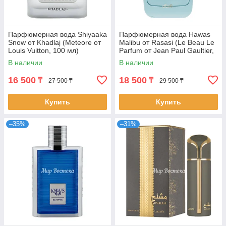
Парфюмерная вода Shiyaaka
Парфюмерная вода Hawas
Snow от Khadlaj (Meteore от
Malibu от Rasasi (Le Beau Le
Louis Vuitton, 100 мл)
Parfum от Jean Paul Gaultier,
100 мл)
В наличии
В наличии
16 500
18 500
₸
₸
27 500 ₸
29 500 ₸
Купить
Купить
–35%
–31%