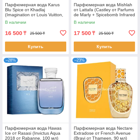
Парфюмерная вода Karus
Парфюмерная вода Mishlah
Blu Spice от Khadlaj
от Lattafa (Castley от Parfums
(Imagination от Louis Vuitton,
de Marly + Spicebomb Infrared
100 мл)
от Viktor&Rolf, 100 мл)
В наличии
В наличии
16 500
17 500
₸
₸
25 500 ₸
25 500 ₸
Купить
Купить
–28%
–23%
Парфюмерная вода Hawas
Парфюмерная вода Nectare
Ice от Rasasi (Invictus Aqua
Extradose от French Avenue
2018 от Rabanne, 100 мл)
(Bravi от Thameen, 90 мл)