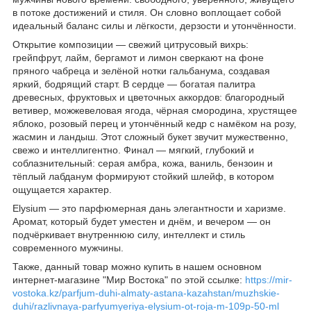
в потоке достижений и стиля. Он словно воплощает собой
идеальный баланс силы и лёгкости, дерзости и утончённости.
Открытие композиции — свежий цитрусовый вихрь:
грейпфрут, лайм, бергамот и лимон сверкают на фоне
пряного чабреца и зелёной нотки гальбанума, создавая
яркий, бодрящий старт. В сердце — богатая палитра
древесных, фруктовых и цветочных аккордов: благородный
ветивер, можжевеловая ягода, чёрная смородина, хрустящее
яблоко, розовый перец и утончённый кедр с намёком на розу,
жасмин и ландыш. Этот сложный букет звучит мужественно,
свежо и интеллигентно. Финал — мягкий, глубокий и
соблазнительный: серая амбра, кожа, ваниль, бензоин и
тёплый лабданум формируют стойкий шлейф, в котором
ощущается характер.
Elysium — это парфюмерная дань элегантности и харизме.
Аромат, который будет уместен и днём, и вечером — он
подчёркивает внутреннюю силу, интеллект и стиль
современного мужчины.
Также, данный товар можно купить в нашем основном
интернет-магазине "Мир Востока" по этой ссылке:
https://mir-
vostoka.kz/parfjum-duhi-almaty-astana-kazahstan/muzhskie-
duhi/razlivnaya-parfyumyeriya-elysium-ot-roja-m-109p-50-ml