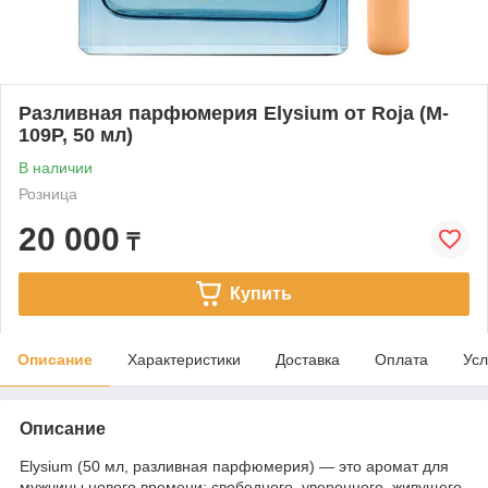
Разливная парфюмерия Elysium от Roja (M-
109P, 50 мл)
В наличии
Розница
20 000
₸
Купить
Описание
Характеристики
Доставка
Оплата
Усл
Описание
Elysium (50 мл, разливная парфюмерия) — это аромат для
мужчины нового времени: свободного, уверенного, живущего