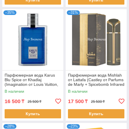
Купить
Купить
–35%
–31%
Парфюмерная вода Karus
Парфюмерная вода Mishlah
Blu Spice от Khadlaj
от Lattafa (Castley от Parfums
(Imagination от Louis Vuitton,
de Marly + Spicebomb Infrared
100 мл)
от Viktor&Rolf, 100 мл)
В наличии
В наличии
16 500
17 500
₸
₸
25 500 ₸
25 500 ₸
Купить
Купить
–28%
–23%