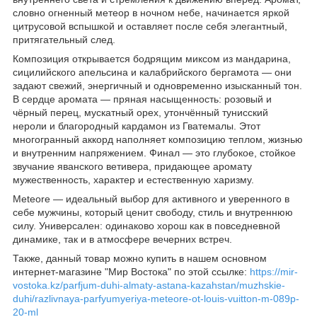
словно огненный метеор в ночном небе, начинается яркой
цитрусовой вспышкой и оставляет после себя элегантный,
притягательный след.
Композиция открывается бодрящим миксом из мандарина,
сицилийского апельсина и калабрийского бергамота — они
задают свежий, энергичный и одновременно изысканный тон.
В сердце аромата — пряная насыщенность: розовый и
чёрный перец, мускатный орех, утончённый тунисский
нероли и благородный кардамон из Гватемалы. Этот
многогранный аккорд наполняет композицию теплом, жизнью
и внутренним напряжением. Финал — это глубокое, стойкое
звучание яванского ветивера, придающее аромату
мужественность, характер и естественную харизму.
Meteore — идеальный выбор для активного и уверенного в
себе мужчины, который ценит свободу, стиль и внутреннюю
силу. Универсален: одинаково хорош как в повседневной
динамике, так и в атмосфере вечерних встреч.
Также, данный товар можно купить в нашем основном
интернет-магазине "Мир Востока" по этой ссылке:
https://mir-
vostoka.kz/parfjum-duhi-almaty-astana-kazahstan/muzhskie-
duhi/razlivnaya-parfyumyeriya-meteore-ot-louis-vuitton-m-089p-
20-ml