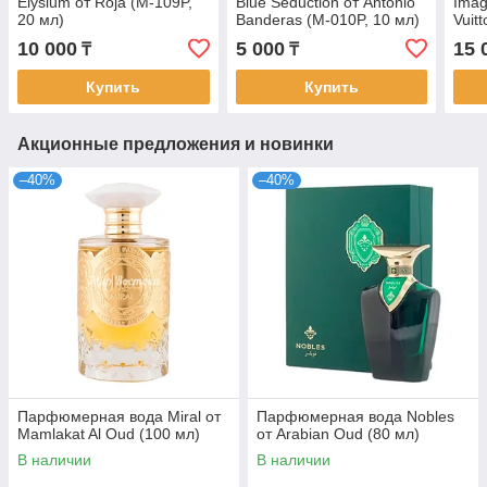
Elysium от Roja (M-109P,
Blue Seduction от Antonio
Imag
20 мл)
Banderas (M-010P, 10 мл)
Vuit
10 000
5 000
15 
₸
₸
Купить
Купить
Акционные предложения и новинки
–40%
–40%
Парфюмерная вода Miral от
Парфюмерная вода Nobles
Mamlakat Al Oud (100 мл)
от Arabian Oud (80 мл)
В наличии
В наличии