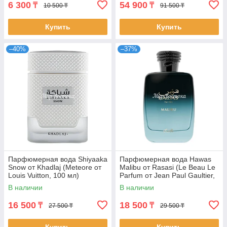
6 300
54 900
₸
₸
10 500 ₸
91 500 ₸
Купить
Купить
–40%
–37%
Парфюмерная вода Shiyaaka
Парфюмерная вода Hawas
Snow от Khadlaj (Meteore от
Malibu от Rasasi (Le Beau Le
Louis Vuitton, 100 мл)
Parfum от Jean Paul Gaultier,
100 мл)
В наличии
В наличии
16 500
18 500
₸
₸
27 500 ₸
29 500 ₸