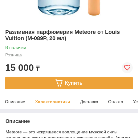
Разливная парфюмерия Meteore от Louis
Vuitton (M-089P, 20 мл)
В наличии
Розница
15 000
₸
Купить
Описание
Характеристики
Доставка
Оплата
Ус
Описание
Meteore — это искрящееся воплощение мужской силы,
внутреннего света и стремления к движению вперёд. Аромат,