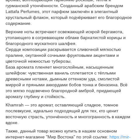
гурманской утончённости. Созданный арабским брендом
Lattafa Perfumes, этот парфюм заключён в элегантный
хрустальный флакон, который подчёркивает его благородное
содержание.
Верхние ноты встречают освежающей искрой бергамота,
утопающего в согревающем облаке бархатистой корицы и
благородного мускатного шалфея.
Сердце композиции раскрывается сливочной мягкостью
пралине, окутанной сочными фруктовыми акцентами и
цветочной нежностью туберозы.
База аромата пленяет многослойным, насыщенным
шлейфом: чувственная ваниль сплетается с тёплыми
древесными нотами, дымным оттенком уда, смолистой
миррой и пряными аккордами бобов тонка и бензоина. Всё
это мягко подсвечено благородной амброй, придающей
аромату глубину и стойкость.
Khamrah — это аромат, оставляющий сладкое, томное
послевкусие, идеально подходящий для тех, кто ценит
восточную страсть, утончённость и многогранность в каждом
вдохе.
Также, данный товар можно купить в нашем основном
интернет-магазине "Мир Востока" по этой ссылке:
https://mir-