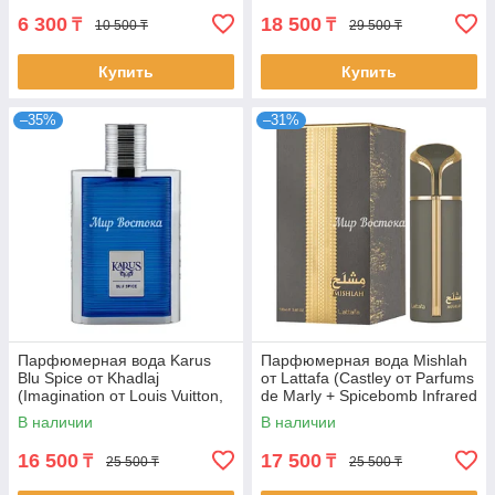
6 300
18 500
₸
₸
10 500 ₸
29 500 ₸
Купить
Купить
–35%
–31%
Парфюмерная вода Karus
Парфюмерная вода Mishlah
Blu Spice от Khadlaj
от Lattafa (Castley от Parfums
(Imagination от Louis Vuitton,
de Marly + Spicebomb Infrared
100 мл)
от Viktor&Rolf, 100 мл)
В наличии
В наличии
16 500
17 500
₸
₸
25 500 ₸
25 500 ₸