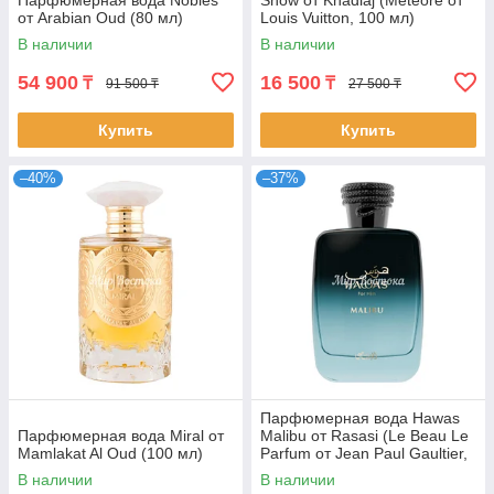
Парфюмерная вода Nobles
Snow от Khadlaj (Meteore от
от Arabian Oud (80 мл)
Louis Vuitton, 100 мл)
В наличии
В наличии
54 900
16 500
₸
₸
91 500 ₸
27 500 ₸
Купить
Купить
–40%
–37%
Парфюмерная вода Hawas
Парфюмерная вода Miral от
Malibu от Rasasi (Le Beau Le
Mamlakat Al Oud (100 мл)
Parfum от Jean Paul Gaultier,
100 мл)
В наличии
В наличии