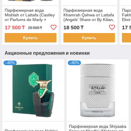
Парфюмерная вода
Парфюмерная вода
Пар
Mishlah от Lattafa (Castley
Khamrah Qahwa от Lattafa
Fakh
от Parfums de Marly +
(Angels' Share от By Kilian,
Elixi
Spicebomb Infrared от
100 мл)
100 
17 500
18 500
17 
₸
₸
25 500 ₸
Viktor&Rolf, 100 мл)
Купить
Купить
Акционные предложения и новинки
–40%
–40%
Парфюмерная вода Shiyaaka