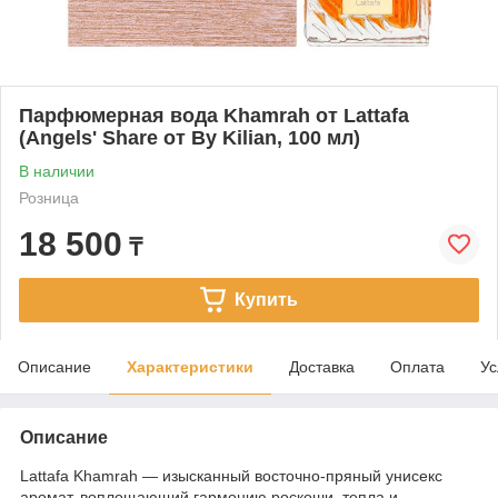
Парфюмерная вода Khamrah от Lattafa
(Angels' Share от By Kilian, 100 мл)
В наличии
Розница
18 500
₸
Купить
Описание
Характеристики
Доставка
Оплата
Ус
Описание
Lattafa Khamrah — изысканный восточно-пряный унисекс
аромат, воплощающий гармонию роскоши, тепла и