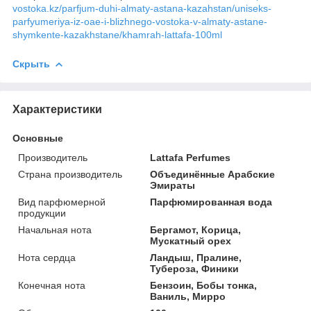
vostoka.kz/parfjum-duhi-almaty-astana-kazahstan/uniseks-
parfyumeriya-iz-oae-i-blizhnego-vostoka-v-almaty-astane-
shymkente-kazakhstane/khamrah-lattafa-100ml
Скрыть
Характеристики
Основные
Производитель
Lattafa Perfumes
Страна производитель
Объединённые Арабские
Эмираты
Вид парфюмерной
Парфюмированная вода
продукции
Начальная нота
Бергамот, Корица,
Мускатный орех
Нота сердца
Ландыш, Пралине,
Тубероза, Финики
Конечная нота
Бензоин, Бобы тонка,
Ваниль, Мирро