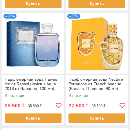
Купить
Купить
–28%
–23%
Парфюмерная вода Hawas
Парфюмерная вода Nectare
Ice от Rasasi (Invictus Aqua
Extradose от French Avenue
2018 от Rabanne, 100 мл)
(Bravi от Thameen, 90 мл)
В наличии
В наличии
25 500
27 500
₸
₸
35 500 ₸
35 500 ₸
Купить
Купить