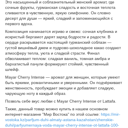
Это насыщенный и соблазнительный женский аромат, где
сочные фрукты, гурманская сладость и восточная теплотa
сливаются в чувственную, яркую симфонию. Он словно
десерт для души — яркий, сладкий и запоминающийся с
первого вдоха.
Композиция начинается игриво и свежо: сочная клубника и
искристый бергамот дарят заряд бодрости и радости. В
сердце раскрывается настоящий гурманский соблазн —
густой вишнёвый джем и пудрово-шоколадное какао создают
атмосферу тепла, уюта и сладкой страсти. Финал
обволакивает теплом: сладкая ваниль, томная амбра и
бархатистый пачули формируют стойкий, чувственный
шлейф.
Mayar Cherry Intense — аромат для женщин, которые умеют
быть яркими, романтичными и уверенными. Он подчёркивает
женственность, пробуждает эмоции и добавляет сладкую,
чарующую ноту в каждый образ.
Позволь себе вкус любви с Mayar Cherry Intense от Lattafa.
Также, данный товар можно купить в нашем основном
интернет-магазине "Мир Востока" по этой ссылке:
https://mir-
vostoka.kz/parfjum-duhi-almaty-astana-kazahstan/zhenskie-
duhi/parfyumernaya-voda-mayar-cherry-intense-ot-lattafa-100-