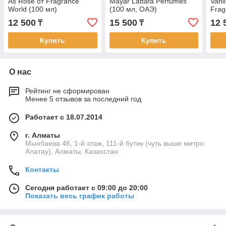
As Rose от Fragrance
Mayar Lattafa Perfumes
Vani
World (100 мл)
(100 мл, ОАЭ)
Frag
12 500
15 500
12 
₸
₸
Купить
Купить
О нас
Рейтинг не сформирован
Менее 5 отзывов за последний год
Работает с 18.07.2014
г. Алматы
Мынбаева 46, 1-й этаж, 111-й бутик (чуть выше метро
Алатау), Алматы, Казахстан
Контакты
Сегодня работает с 09:00 до 20:00
Показать весь график работы