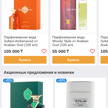
Парфюмерная вода
Парфюмерная вода
Пар
Sultani Amberwood от
Woody Style от Arabian
Sult
Arabian Oud (100 мл)
Oud (100 мл)
Arab
105 000
55 000
105
₸
₸
Купить
Купить
Акционные предложения и новинки
–40%
–40%