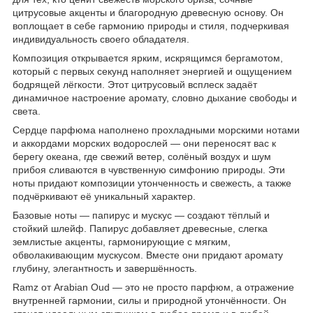
цитрусовые акценты и благородную древесную основу. Он
воплощает в себе гармонию природы и стиля, подчеркивая
индивидуальность своего обладателя.
Композиция открывается ярким, искрящимся бергамотом,
который с первых секунд наполняет энергией и ощущением
бодрящей лёгкости. Этот цитрусовый всплеск задаёт
динамичное настроение аромату, словно дыхание свободы и
света.
Сердце парфюма наполнено прохладными морскими нотами
и аккордами морских водорослей — они переносят вас к
берегу океана, где свежий ветер, солёный воздух и шум
прибоя сливаются в чувственную симфонию природы. Эти
ноты придают композиции утонченность и свежесть, а также
подчёркивают её уникальный характер.
Базовые ноты — папирус и мускус — создают тёплый и
стойкий шлейф. Папирус добавляет древесные, слегка
землистые акценты, гармонирующие с мягким,
обволакивающим мускусом. Вместе они придают аромату
глубину, элегантность и завершённость.
Ramz от Arabian Oud — это не просто парфюм, а отражение
внутренней гармонии, силы и природной утончённости. Он