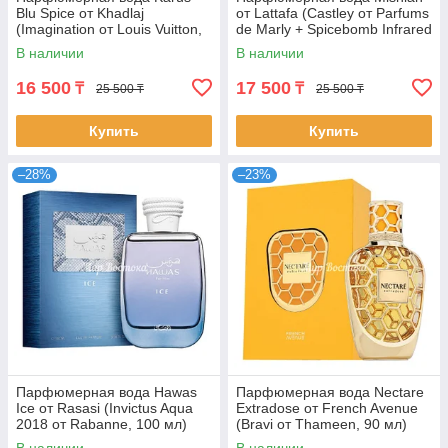
Blu Spice от Khadlaj
от Lattafa (Castley от Parfums
(Imagination от Louis Vuitton,
de Marly + Spicebomb Infrared
100 мл)
от Viktor&Rolf, 100 мл)
В наличии
В наличии
16 500
17 500
₸
₸
25 500 ₸
25 500 ₸
Купить
Купить
–28%
–23%
Парфюмерная вода Hawas
Парфюмерная вода Nectare
Ice от Rasasi (Invictus Aqua
Extradose от French Avenue
2018 от Rabanne, 100 мл)
(Bravi от Thameen, 90 мл)