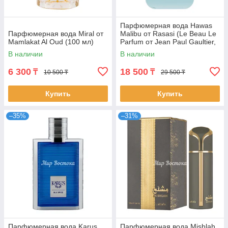
Парфюмерная вода Hawas
Парфюмерная вода Miral от
Malibu от Rasasi (Le Beau Le
Mamlakat Al Oud (100 мл)
Parfum от Jean Paul Gaultier,
100 мл)
В наличии
В наличии
6 300
18 500
₸
₸
10 500 ₸
29 500 ₸
Купить
Купить
–35%
–31%
Парфюмерная вода Karus
Парфюмерная вода Mishlah