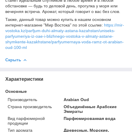
станет идеальным спутником в любое время и в любой
обстановке — будь то деловой день, прогулка у моря или
вечерняя встреча. Аромат, который говорит о вас без слов.
Также, данный товар можно купить в нашем основном
интернет-магазине "Мир Востока" по этой ссылке:
https://mir-
vostoka.kz/parfjum-duhi-almaty-astana-kazahstan/uniseks-
parfyumeriya-iz-oae-i-blizhnego-vostoka-v-almaty-astane-
shymkente-kazakhstane/parfyumernaya-voda-ramz-ot-arabian-
oud-100-ml
Скрыть
Характеристики
Основные
Производитель
Arabian Oud
Страна производитель
Объединённые Арабские
Эмираты
Вид парфюмерной
Парфюмированная вода
продукции
Тип аромата
Древесные, Морские,