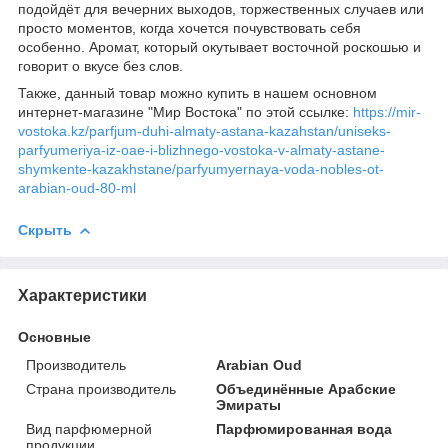
подойдёт для вечерних выходов, торжественных случаев или
просто моментов, когда хочется почувствовать себя
особенно. Аромат, который окутывает восточной роскошью и
говорит о вкусе без слов.
Также, данный товар можно купить в нашем основном
интернет-магазине "Мир Востока" по этой ссылке:
https://mir-
vostoka.kz/parfjum-duhi-almaty-astana-kazahstan/uniseks-
parfyumeriya-iz-oae-i-blizhnego-vostoka-v-almaty-astane-
shymkente-kazakhstane/parfyumyernaya-voda-nobles-ot-
arabian-oud-80-ml
Скрыть
Характеристики
Основные
Производитель
Arabian Oud
Страна производитель
Объединённые Арабские
Эмираты
Вид парфюмерной
Парфюмированная вода
продукции