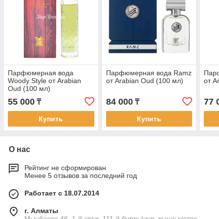
Парфюмерная вода
Парфюмерная вода Ramz
Парф
Woody Style от Arabian
от Arabian Oud (100 мл)
от A
Oud (100 мл)
55 000
84 000
77 
₸
₸
Купить
Купить
О нас
Рейтинг не сформирован
Менее 5 отзывов за последний год
Работает с 18.07.2014
г. Алматы
Мынбаева 46, 1-й этаж, 111-й бутик (чуть выше метро