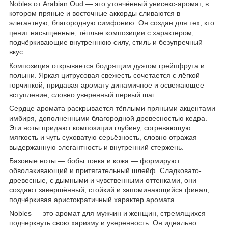
Nobles от Arabian Oud — это утончённый унисекс-аромат, в
котором пряные и восточные аккорды сливаются в
элегантную, благородную симфонию. Он создан для тех, кто
ценит насыщенные, тёплые композиции с характером,
подчёркивающие внутреннюю силу, стиль и безупречный
вкус.
Композиция открывается бодрящим дуэтом грейпфрута и
полыни. Яркая цитрусовая свежесть сочетается с лёгкой
горчинкой, придавая аромату динамичное и освежающее
вступление, словно уверенный первый шаг.
Сердце аромата раскрывается тёплыми пряными акцентами
имбиря, дополненными благородной древесностью кедра.
Эти ноты придают композиции глубину, согревающую
мягкость и чуть суховатую серьёзность, словно отражая
выдержанную элегантность и внутренний стержень.
Базовые ноты — бобы тонка и кожа — формируют
обволакивающий и притягательный шлейф. Сладковато-
древесные, с дымными и чувственными оттенками, они
создают завершённый, стойкий и запоминающийся финал,
подчёркивая аристократичный характер аромата.
Nobles — это аромат для мужчин и женщин, стремящихся
подчеркнуть свою харизму и уверенность. Он идеально