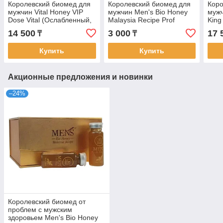
Королевский биомед для
Королевский биомед для
Коро
мужчин Vital Honey VIP
мужчин Men's Bio Honey
мужч
Dose Vital (Ослабленный,
Malaysia Recipe Prof
King
12 пакетиков по 15 г)
Secret (1 ампула / 20 мл)
по 1
14 500
3 000
17 
₸
₸
Купить
Купить
Акционные предложения и новинки
–24%
Королевский биомед от
проблем с мужским
здоровьем Men's Bio Honey