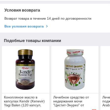
Условия возврата
Возврат товара в течение 14 дней по договоренности
Все условия возврата
Подобные товары компании
Конопляное масло в
Лечебное средство от
Лече
капсулах Kendir (Kenevir)
недержания мочи
подж
Yagi Balen (120 капсул,
"Цистит-Энурез" от
Arab
Турция)
Arabiyan-Med (150 капсул)