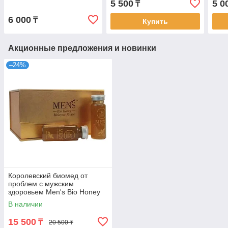
5 500
5 0
₸
6 000
₸
Купить
Акционные предложения и новинки
–24%
Королевский биомед от
проблем с мужским
здоровьем Men's Bio Honey
Dr's Secret (200 мл,
В наличии
Малайзия)
15 500
₸
20 500 ₸